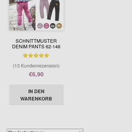
SCHNITTMUSTER
DENIM PANTS 62-146
13
Bewertet mit
(13 Kundenrezension)
5.00
von 5,
€
6,90
basierend auf
Enthält 7% MwSt.
Kundenbewer
IN DEN
tungen
WARENKORB