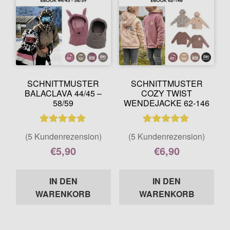
SCHNITTMUSTER
SCHNITTMUSTER
BALACLAVA 44/45 –
COZY TWIST
58/59
WENDEJACKE 62-146
5
Bewertet mit
5
Bewertet mit
(5 Kundenrezension)
(5 Kundenrezension)
5.00
von 5,
4.80
von 5,
€
5,90
€
6,90
basierend auf
basierend auf
Enthält 7% MwSt.
Enthält 7% MwSt.
Kundenbewer
Kundenbewe
IN DEN
IN DEN
tungen
rtungen
WARENKORB
WARENKORB