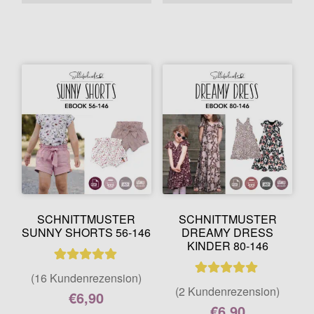
SCHNITTMUSTER
SCHNITTMUSTER
SUNNY SHORTS 56-146
DREAMY DRESS
KINDER 80-146
16
Bewertet mit
(16 Kundenrezension)
2
Bewertet mit
4.94
von 5,
(2 Kundenrezension)
€
6,90
5.00
von 5,
basierend auf
€
6,90