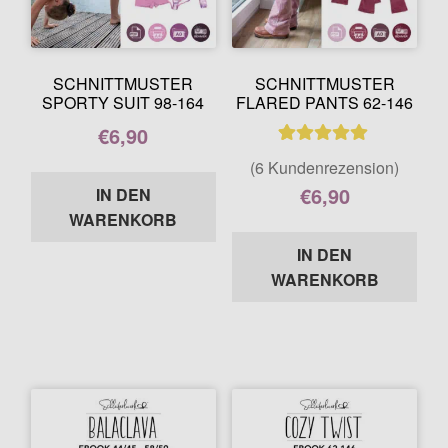
SCHNITTMUSTER
SCHNITTMUSTER
SPORTY SUIT 98-164
FLARED PANTS 62-146
€
6,90
6
Bewertet mit
Enthält 7% MwSt.
(6 Kundenrezension)
5.00
von 5,
€
6,90
IN DEN
basierend auf
WARENKORB
Enthält 7% MwSt.
Kundenbewer
IN DEN
tungen
WARENKORB