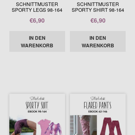
SCHNITTMUSTERPAKETE
SCHNITTMUSTER
SCHNITTMUSTER
SPORTY LEGS 98-164
SPORTY SHIRT 98-164
Unter
Papierschnittmuster
€
6,90
€
6,90
auskla
Enthält 7% MwSt.
Enthält 7% MwSt.
Plotterdateien
IN DEN
IN DEN
WARENKORB
WARENKORB
Gewerbelizenz
Blog
Kontakt