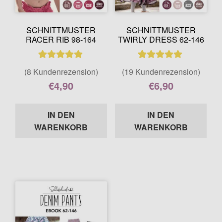
SCHNITTMUSTER
SCHNITTMUSTER
RACER RIB 98-164
TWIRLY DRESS 62-146
8
Bewertet mit
19
Bewertet mit
(8 Kundenrezension)
(19 Kundenrezension)
5.00
von 5,
5.00
von 5,
€
4,90
€
6,90
basierend auf
basierend auf
Enthält 7% MwSt.
Enthält 7% MwSt.
Kundenbewer
Kundenbewer
IN DEN
IN DEN
tungen
tungen
WARENKORB
WARENKORB