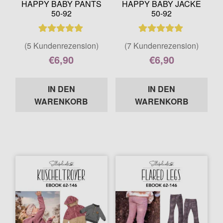
HAPPY BABY PANTS
HAPPY BABY JACKE
50-92
50-92
5
Bewertet mit
7
Bewertet mit
(5 Kundenrezension)
(7 Kundenrezension)
5.00
von 5,
5.00
von 5,
€
6,90
€
6,90
basierend auf
basierend auf
Enthält 7% MwSt.
Enthält 7% MwSt.
Kundenbewer
Kundenbewer
IN DEN
IN DEN
tungen
tungen
WARENKORB
WARENKORB