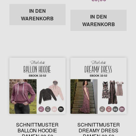
Enthält 7% MwSt.
basierend auf
Kundenbewer
Enthält 7% MwSt.
Kundenbewer
IN DEN
tungen
IN DEN
tungen
WARENKORB
WARENKORB
SCHNITTMUSTER
SCHNITTMUSTER
BALLON HOODIE
DREAMY DRESS