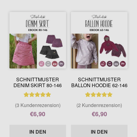
SCHNITTMUSTER
SCHNITTMUSTER
DENIM SKIRT 80-146
BALLON HOODIE 62-146
3
Bewertet mit
2
Bewertet mit
(3 Kundenrezension)
(2 Kundenrezension)
5.00
von 5,
5.00
von 5,
€
6,90
€
6,90
basierend auf
basierend auf
Enthält 7% MwSt.
Enthält 7% MwSt.
Kundenbewer
Kundenbewer
IN DEN
IN DEN
tungen
tungen