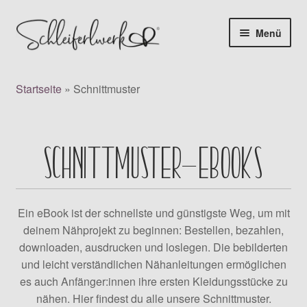
Zur
Zum
Menü
Navigation
Inhalt
Products
springen
springen
search
Startseite
»
Schnittmuster
👤 Mein Konto
Unter
Digitale Schnittmuster
SCHNITTMUSTER-EBOOKS
auskla
FÜR BABYS
Ein eBook ist der schnellste und günstigste Weg, um mit
FÜR KINDER
deinem Nähprojekt zu beginnen: Bestellen, bezahlen,
downloaden, ausdrucken und loslegen. Die bebilderten
FÜR DAMEN
und leicht verständlichen Nähanleitungen ermöglichen
es auch Anfänger:innen ihre ersten Kleidungsstücke zu
——————–
nähen. Hier findest du alle unsere Schnittmuster.