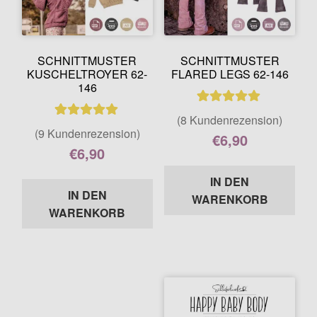
SCHNITTMUSTER
SCHNITTMUSTER
KUSCHELTROYER 62-
FLARED LEGS 62-146
146
8
Bewertet mit
(8 Kundenrezension)
9
Bewertet mit
5.00
von 5,
(9 Kundenrezension)
€
6,90
5.00
von 5,
basierend auf
€
6,90
Enthält 7% MwSt.
basierend auf
Kundenbewer
Enthält 7% MwSt.
Kundenbewer
IN DEN
tungen
IN DEN
tungen
WARENKORB
WARENKORB