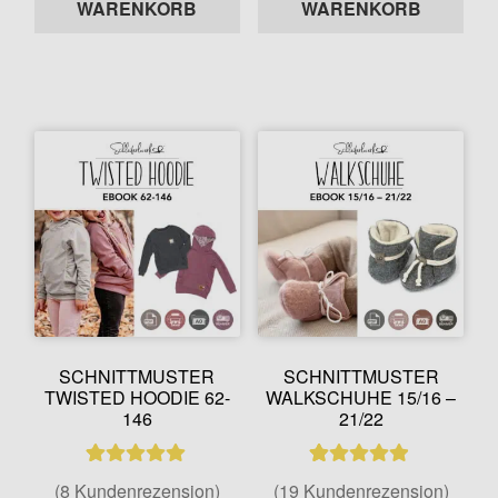
WARENKORB
WARENKORB
SCHNITTMUSTER
SCHNITTMUSTER
TWISTED HOODIE 62-
WALKSCHUHE 15/16 –
146
21/22
8
Bewertet mit
19
Bewertet mit
(8 Kundenrezension)
(19 Kundenrezension)