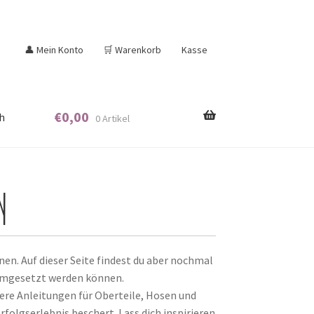
👤 Mein Konto
🛒 Warenkorb
Kasse
€
0,00
h
0 Artikel
n
en. Auf dieser Seite findest du aber nochmal
 umgesetzt werden können.
ere Anleitungen für Oberteile, Hosen und
Erfolgserlebnis beschert. Lass dich inspirieren