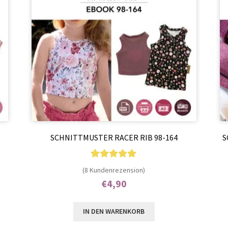
SCHNITTMUSTER RACER RIB 98-164
S
8
Bewertet mit
(8 Kundenrezension)
5.00
von 5,
€
4,90
basierend auf
Enthält 7% MwSt.
Kundenbewer
IN DEN WARENKORB
tungen