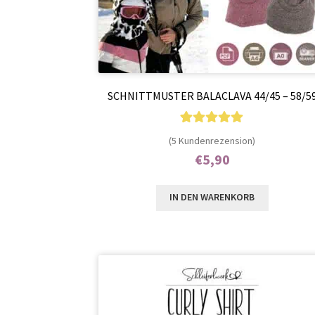
SCHNITTMUSTER BALACLAVA 44/45 – 58/5
5
Bewertet mit
(5 Kundenrezension)
5.00
von 5,
€
5,90
basierend auf
Enthält 7% MwSt.
Kundenbewer
IN DEN WARENKORB
tungen