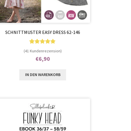
SCHNITTMUSTER EASY DRESS 62-146
41
Bewertet mit
(41 Kundenrezension)
4.93
von 5,
€
6,90
basierend auf
Enthält 7% MwSt.
Kundenbewer
IN DEN WARENKORB
tungen