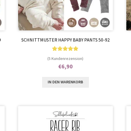
9
SCHNITTMUSTER HAPPY BABY PANTS 50-92
5
Bewertet mit
(5 Kundenrezension)
5.00
von 5,
€
6,90
basierend auf
Enthält 7% MwSt.
Kundenbewer
IN DEN WARENKORB
tungen