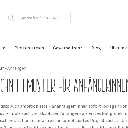
Products
search
Plotterdateien
Gewerbelizenz
Blog
Über mic
ür
»
Anfänger
Schnittmuster für AnfängerInne
, dass auch ambitionierte Nähanfänger*innen sofort loslegen könn
ustern, die auch von absoluten Anfängern als erstes Nähprojekt
schine sitzt oder einfach ein unkompliziertes Projekt suchst: Uns
 Schnittmuster ist so gestaltet, dass es dir sicherlich ein tolles 