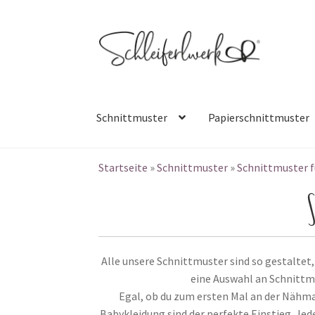
Zur
Zum
Navigation
Inhalt
springen
springen
Schnittmuster
Papierschnittmuster
Startseite
»
Schnittmuster
»
Schnittmuster f
Alle unsere Schnittmuster sind so gestaltet
eine Auswahl an Schnittm
Egal, ob du zum ersten Mal an der Nähma
Babykleidung sind der perfekte Einstieg. Jedes