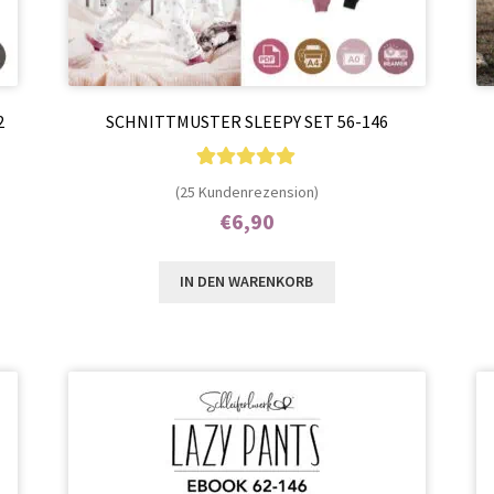
2
SCHNITTMUSTER SLEEPY SET 56-146
25
Bewertet mit
(25 Kundenrezension)
5.00
von 5,
€
6,90
basierend auf
Enthält 7% MwSt.
Kundenbewer
IN DEN WARENKORB
tungen