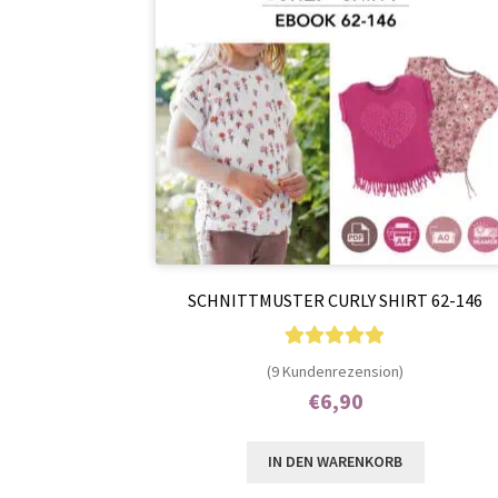
SCHNITTMUSTER CURLY SHIRT 62-146
9
Bewertet mit
(9 Kundenrezension)
5.00
von 5,
€
6,90
basierend auf
Enthält 7% MwSt.
Kundenbewer
IN DEN WARENKORB
tungen