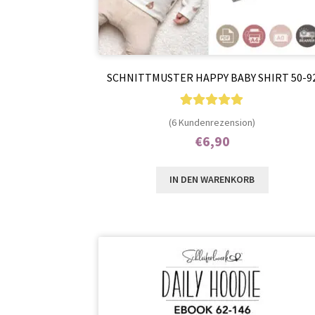
SCHNITTMUSTER HAPPY BABY SHIRT 50-9
6
Bewertet mit
(6 Kundenrezension)
5.00
von 5,
€
6,90
basierend auf
Enthält 7% MwSt.
Kundenbewer
IN DEN WARENKORB
tungen