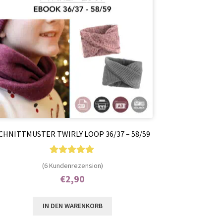
CHNITTMUSTER TWIRLY LOOP 36/37 – 58/59
6
Bewertet mit
(6 Kundenrezension)
5.00
von 5,
€
2,90
basierend auf
Enthält 7% MwSt.
Kundenbewer
IN DEN WARENKORB
tungen