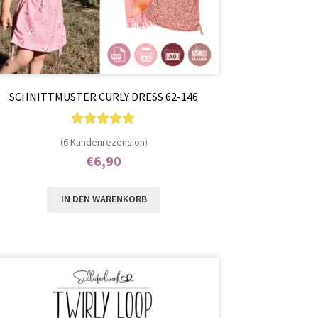
SCHNITTMUSTER CURLY DRESS 62-146
6
Bewertet mit
(6 Kundenrezension)
5.00
von 5,
€
6,90
basierend auf
Enthält 7% MwSt.
Kundenbewer
IN DEN WARENKORB
tungen