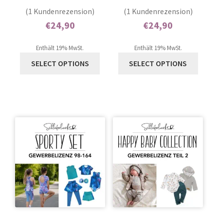
1
Bewertet mit
1
Bewertet mit
(1 Kundenrezension)
(1 Kundenrezension)
5.00
von 5,
5.00
von 5,
€
24,90
€
24,90
basierend auf
basierend auf
Enthält 0% Mehrwertsteuer
Enthält 0% Mehrwertsteuer
Kundenbewer
Kundenbewer
Enthält 19% MwSt.
Enthält 19% MwSt.
tung
tung
SELECT OPTIONS
SELECT OPTIONS