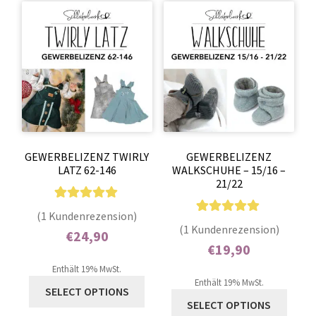
GEWERBELIZENZ TWIRLY
GEWERBELIZENZ
LATZ 62-146
WALKSCHUHE – 15/16 –
21/22
1
Bewertet mit
(1 Kundenrezension)
1
Bewertet mit
5.00
von 5,
(1 Kundenrezension)
€
24,90
5.00
von 5,
basierend auf
€
19,90
Enthält 0% Mehrwertsteuer
basierend auf
Kundenbewer
Enthält 0% Mehrwertsteuer
Enthält 19% MwSt.
Kundenbewer
tung
Enthält 19% MwSt.
SELECT OPTIONS
tung
SELECT OPTIONS