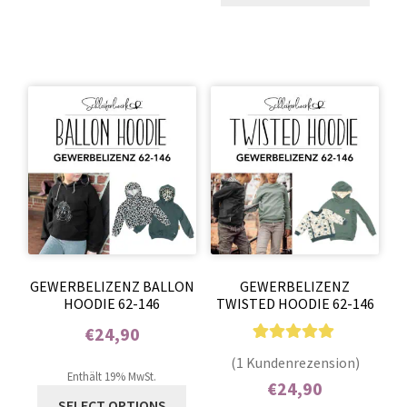
GEWERBELIZENZ BALLON
GEWERBELIZENZ
HOODIE 62-146
TWISTED HOODIE 62-146
€
24,90
1
Bewertet mit
Enthält 0% Mehrwertsteuer
(1 Kundenrezension)
5.00
von 5,
Enthält 19% MwSt.
€
24,90
basierend auf
SELECT OPTIONS