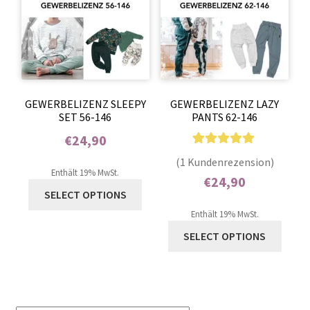
GEWERBELIZENZ SLEEPY
GEWERBELIZENZ LAZY
SET 56-146
PANTS 62-146
€
24,90
1
Bewertet mit
Enthält 0% Mehrwertsteuer
(1 Kundenrezension)
5.00
von 5,
Enthält 19% MwSt.
€
24,90
basierend auf
SELECT OPTIONS
Enthält 0% Mehrwertsteuer
Kundenbewer
Enthält 19% MwSt.
tung
SELECT OPTIONS