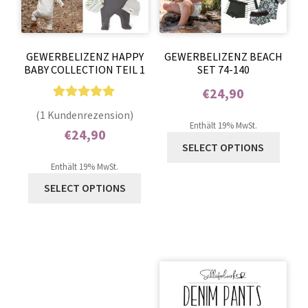
GEWERBELIZENZ HAPPY
GEWERBELIZENZ BEACH
BABY COLLECTION TEIL 1
SET 74-140
€
24,90
1
Bewertet mit
Enthält 0% Mehrwertsteuer
(1 Kundenrezension)
5.00
von 5,
Enthält 19% MwSt.
€
24,90
basierend auf
SELECT OPTIONS
Enthält 0% Mehrwertsteuer
Kundenbewer
Enthält 19% MwSt.
tung
SELECT OPTIONS