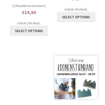
2
Bewertet mit
Enthält 0% Mehrwertsteuer
(2 Kundenrezension)
5.00
von 5,
Enthält 19% MwSt.
€
24,90
basierend auf
SELECT OPTIONS
Enthält 0% Mehrwertsteuer
Kundenbewer
Enthält 19% MwSt.
tungen
SELECT OPTIONS