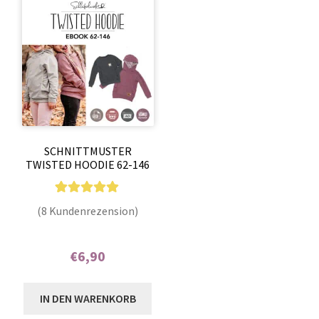
SCHNITTMUSTER
TWISTED HOODIE 62-146
8
Bewertet mit
(8 Kundenrezension)
5.00
von 5,
basierend auf
€
6,90
Kundenbewer
tungen
Enthält 7% MwSt.
IN DEN WARENKORB