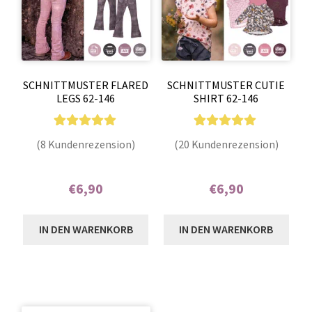
SCHNITTMUSTER FLARED
SCHNITTMUSTER CUTIE
LEGS 62-146
SHIRT 62-146
8
Bewertet mit
20
Bewertet mit
(8 Kundenrezension)
(20 Kundenrezension)
5.00
von 5,
4.85
von 5,
basierend auf
basierend auf
€
6,90
€
6,90
Kundenbewer
Kundenbewer
tungen
tungen
Enthält 7% MwSt.
Enthält 7% MwSt.
IN DEN WARENKORB
IN DEN WARENKORB