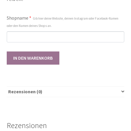
Shopname
*
Gib hier deine Website, deinen Instagram oder Facebook-Namen
oder den Namen deines Shops an.
Gewerbelizenz
IN DEN WARENKORB
Flared
Pants
62-
146
[Digital]
Rezensionen (0)
Menge
Rezensionen