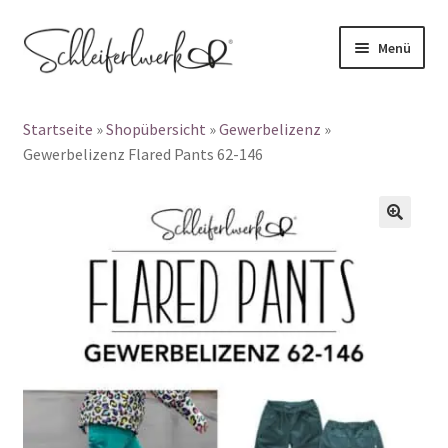
Zur
Zum
Menü
Navigation
Inhalt
Products
springen
springen
search
Startseite
»
Shopübersicht
»
Gewerbelizenz
»
👤 Mein Konto
Gewerbelizenz Flared Pants 62-146
Unterm
Schnittmuster
auskla
🔍
Unterm
Papierschnittmuster
auskla
Plotterdateien
Gewerbelizenz
Blog