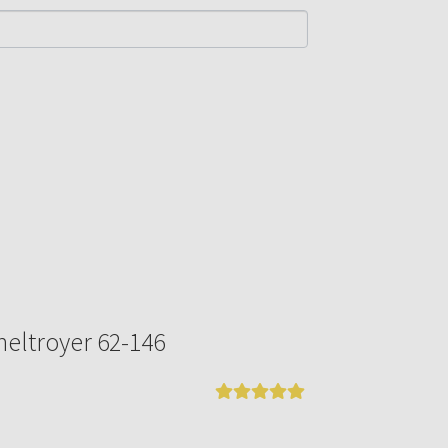
eltroyer 62-146
Bewertet mit
5
von 5