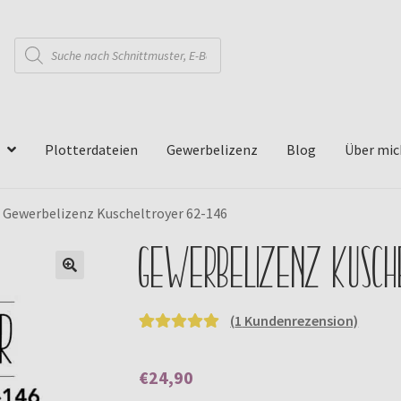
Products
search
Plotterdateien
Gewerbelizenz
Blog
Über mic
»
Gewerbelizenz Kuscheltroyer 62-146
Gewerbelizenz Kusc
🔍
(
1
Kundenrezension)
Bewertet mit
1
5.00
von 5,
€
24,90
basierend auf