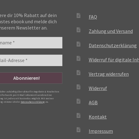
ere dir 10% Rabatt auf dein
FAQ
stes ebook und melde dich
nserem Newsletter an.
Zahlung und Versand
Datenschutzerklärung
Widerruf für digitale In
Vertrag widerrufen
Widerruf
möchte zukünftig über aktuelle Angebote & Neuheiten
eiferlwerk per E-Mail informiert werden.Eine
ng ist jederzeit kostenlos möglich. Mit meiner
AGB
ng stimme ich der
Datenschutzerklärung
zu.
Kontakt
Impressum