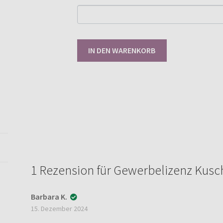
Gewerbelizenz
IN DEN WARENKORB
Kuscheltroyer
62-
146
[Digital]
Menge
1 Rezension für
Gewerbelizenz Kusch
Barbara K.
15. Dezember 2024