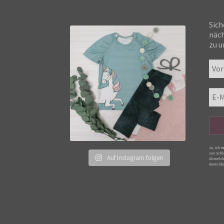
Sich
näch
zu u
Ja, ich 
von Schl
Auf Instagram folgen
Abmeldu
Anmeldu