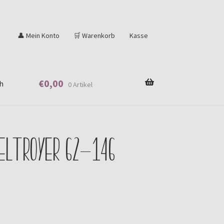
👤 Mein Konto
🛒 Warenkorb
Kasse
€
0,00
h
0 Artikel
heltroyer 62-146