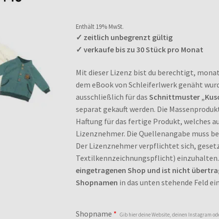
Kundenbewer
tung
Enthält 0% Mehrwertsteuer
Enthält 19% MwSt.
✓ zeitlich unbegrenzt gültig
✓ verkaufe bis zu 30 Stück pro Monat
Mit dieser Lizenz bist du berechtigt, monat
dem eBook von Schleiferlwerk genäht wurde
ausschließlich für das
Schnittmuster „Kusc
separat gekauft werden. Die Massenprodukt
Haftung für das fertige Produkt, welches 
Lizenznehmer. Die Quellenangabe muss be
Der Lizenznehmer verpflichtet sich, gesetz
Textilkennzeichnungspflicht) einzuhalten
eingetragenen Shop und ist nicht übertra
Shopnamen
in das unten stehende Feld ein
Shopname
*
Gib hier deine Website, deinen Instagram 