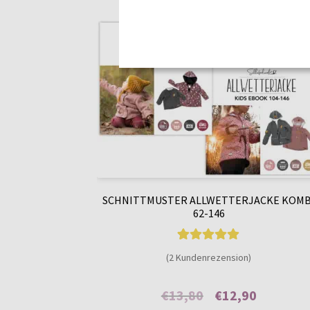
SCHNITTMUSTER ALLWETTERJACKE KOMB
62-146
2
Bewertet mit
(2 Kundenrezension)
5.00
von 5,
basierend auf
Ursprünglicher
Aktueller
€
13,80
€
12,90
Kundenbewer