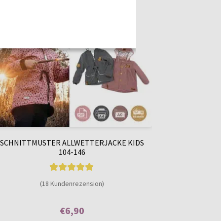
SCHNITTMUSTER ALLWETTERJACKE KIDS
104-146
18
Bewertet mit
(18 Kundenrezension)
5.00
von 5,
basierend auf
€
6,90
Kundenbewer