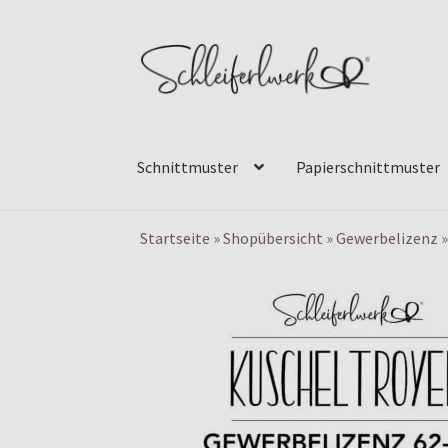
Zur
Zum
Navigation
Inhalt
springen
springen
Schnittmuster
Papierschnittmuster
Startseite
»
Shopübersicht
»
Gewerbelizenz