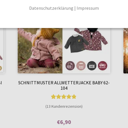
Datenschutzerklärung
|
Impressum
I
SCHNITTMUSTER ALLWETTERJACKE BABY 62-
104
13
Bewertet mit
(13 Kundenrezension)
4.77
von 5,
basierend auf
€
6,90
Kundenbewe