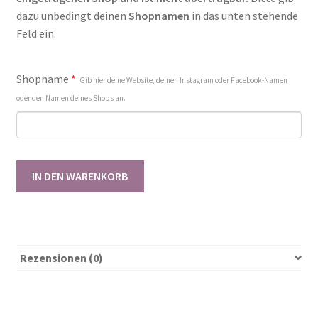
dazu unbedingt deinen
Shopnamen
in das unten stehende
Feld ein.
Shopname
*
Gib hier deine Website, deinen Instagram oder Facebook-Namen
oder den Namen deines Shops an.
KOMBILIZENZ
IN DEN WARENKORB
Harley
Pants
56-
134
[Digital]
Rezensionen (0)
Menge