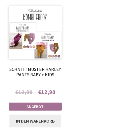
SCHNITTMUSTER HARLEY
PANTS BABY + KIDS
Ursprünglicher
Aktueller
€
13,80
€
12,90
Enthält 7% MwSt.
Preis
Preis
ANGEBOT
war:
ist:
IN DEN WARENKORB
€13,80
€12,90.