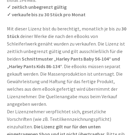
Enthält 19% MwSt.
✓ zeitlich unbegrenzt gültig
✓ verkaufe bis zu 30 Stück pro Monat
Mit dieser Lizenz bist du berechtigt, monatlich je bis zu
30
Stück
deiner Werke die nach den eBooks von
Schleiferlwerk genäht wurden zu verkaufen. Die Lizenz ist
zeitlich unbegrenzt gültig und gilt ausschließlich für die
beiden
Schnittmuster „Harley Pants Baby 56-104“ und
„Harley Pants Kids 86-134“
. Die eBooks müssen separat
gekauft werden. Die Massenproduktion ist untersagt. Die
Gewährleistung und Haftung für das fertige Produkt,
welches aus dem eBook gefertigt wird übernimmt der
Lizenznehmer. Die Quellenangabe muss beim Verkauf
angegeben werden.
Der Lizenznehmer verpflichtet sich, gesetzliche
Vorschriften (wie zB. Textilkennzeichnungspflicht)
einzuhalten.
Die Lizenz gilt nur für den unten
eingetragenen Shop und ist nicht übertragbar.
Bitte gib