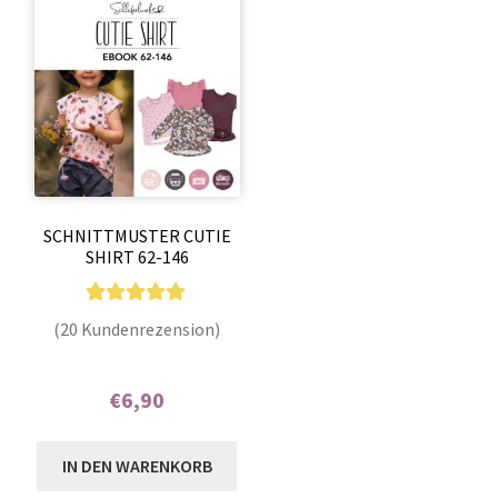
SCHNITTMUSTER CUTIE
SHIRT 62-146
20
Bewertet mit
(20 Kundenrezension)
4.85
von 5,
basierend auf
€
6,90
Kundenbewer
tungen
Enthält 7% MwSt.
IN DEN WARENKORB