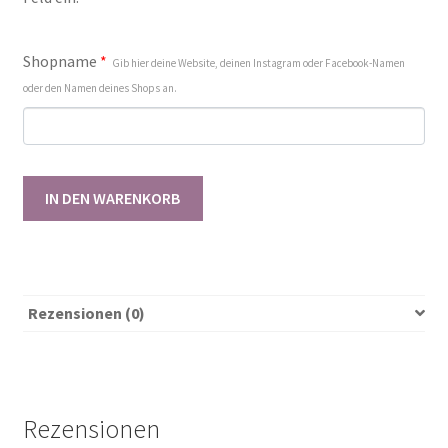
Shopname
*
Gib hier deine Website, deinen Instagram oder Facebook-Namen
oder den Namen deines Shops an.
Gewerbelizenz
IN DEN WARENKORB
Swirly
Shorts
62-
146
[Digital]
Rezensionen (0)
Menge
Rezensionen