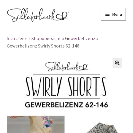
Zur
Zum
Menü
Navigation
Inhalt
Products
springen
springen
search
Startseite
»
Shopübersicht
»
Gewerbelizenz
»
👤 Mein Konto
Gewerbelizenz Swirly Shorts 62-146
Unterm
Schnittmuster
auskla
🔍
Unterm
Papierschnittmuster
auskla
Plotterdateien
Gewerbelizenz
Blog