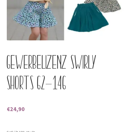
Kontakt
Gewerbelizenz Swirly
Shorts 62-146
€
24,90
Enthält 0% Mehrwertsteuer