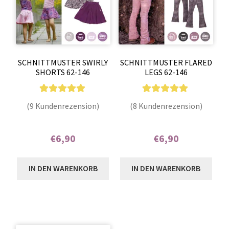
SCHNITTMUSTER SWIRLY
SCHNITTMUSTER FLARED
SHORTS 62-146
LEGS 62-146
9
Bewertet mit
8
Bewertet mit
(9 Kundenrezension)
(8 Kundenrezension)
5.00
von 5,
5.00
von 5,
basierend auf
basierend auf
€
6,90
€
6,90
Kundenbewer
Kundenbewer
tungen
tungen
Enthält 7% MwSt.
Enthält 7% MwSt.
IN DEN WARENKORB
IN DEN WARENKORB