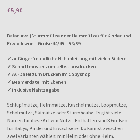
5.00
von 5,
€
5,90
basierend auf
Kundenbewer
tungen
Enthält 7% MwSt.
Balaclava (Sturmmütze oder Helmmütze) für Kinder und
Erwachsene – Größe 44/45 – 58/59
✓ anfängerfreundliche Nähanleitung mit vielen Bildern
✓ Schnittmuster zum selbst ausdrucken
✓ A0-Datei zum Drucken im Copyshop
✓ Beamerdatei mit Ebenen
✓ inklusive Nahtzugabe
Schlupfmütze, Helmmütze, Kuschelmütze, Loopmütze,
Schalmütze, Skimütze oder Sturmhaube. Es gibt viele
Namen für diese Art von Mütze. Enthalten sind 8 Größen
für Babys, Kinder und Erwachsene. Du kannst zwischen
zwei Varianten wählen: mit Helm oder ohne Helm.