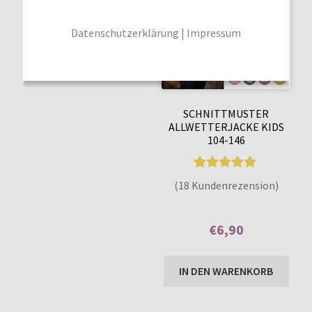
Datenschutzerklärung
|
Impressum
SCHNITTMUSTER
ALLWETTERJACKE KIDS
104-146
18
Bewertet mit
(18 Kundenrezension)
5.00
von 5,
basierend auf
€
6,90
Kundenbewer
tungen
Enthält 7% MwSt.
IN DEN WARENKORB