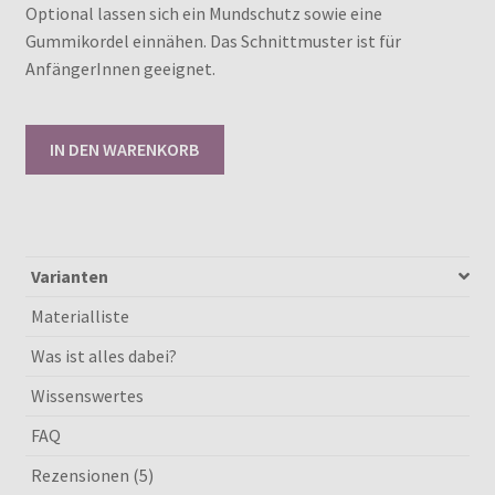
Optional lassen sich ein Mundschutz sowie eine
Gummikordel einnähen. Das Schnittmuster ist für
AnfängerInnen geeignet.
Schnittmuster
IN DEN WARENKORB
Balaclava
44/45
-
58/59
[Digital]
Varianten
Menge
Materialliste
Was ist alles dabei?
Wissenswertes
FAQ
Rezensionen (5)