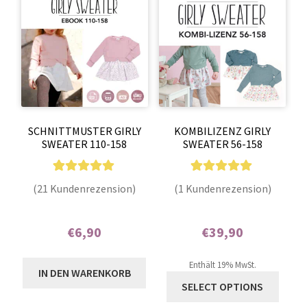
SCHNITTMUSTER GIRLY
KOMBILIZENZ GIRLY
SWEATER 110-158
SWEATER 56-158
21
Bewertet mit
1
Bewertet mit
(21 Kundenrezension)
(1 Kundenrezension)
4.95
von 5,
5.00
von 5,
basierend auf
basierend auf
€
6,90
€
39,90
Kundenbewer
Kundenbewer
tungen
tung
Enthält 7% MwSt.
Enthält 0% Mehrwertsteuer
Enthält 19% MwSt.
IN DEN WARENKORB
SELECT OPTIONS