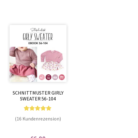
SCHNITTMUSTER GIRLY
SWEATER 56-104
16
Bewertet mit
(16 Kundenrezension)
5.00
von 5,
basierend auf