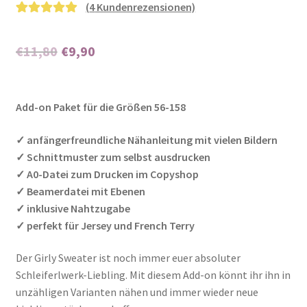
(
4
Kundenrezensionen)
Bewertet mit
4
5.00
von 5,
Ursprünglicher
Aktueller
€
11,80
€
9,90
basierend auf
Preis
Preis
Kundenbewer
tungen
Enthält 7% MwSt.
war:
ist:
Add-on Paket für die Größen 56-158
€11,80
€9,90.
✓ anfängerfreundliche Nähanleitung mit vielen Bildern
✓ Schnittmuster zum selbst ausdrucken
✓ A0-Datei zum Drucken im Copyshop
✓ Beamerdatei mit Ebenen
✓ inklusive Nahtzugabe
✓ perfekt für Jersey und French Terry
Der Girly Sweater ist noch immer euer absoluter
Schleiferlwerk-Liebling. Mit diesem Add-on könnt ihr ihn in
unzähligen Varianten nähen und immer wieder neue