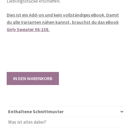
Lieblingsstücke erschaffen.
Dies ist ein Add-on und kein vollständiges eBook. Damit
du alle Varianten nähen kannst, brauchst du das eBook
Girly Sweater 56-158
.
KOMBI-
IN DEN WARENKORB
Add-
on
Girly
Sweater
56-
Enthaltene Schnittmuster
158
Was ist alles dabei?
[Digital]