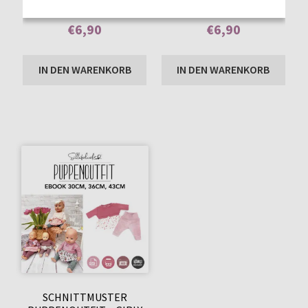
basierend auf
basierend auf
€
6,90
€
6,90
Kundenbewer
Kundenbewer
tungen
tungen
Enthält 7% MwSt.
Enthält 7% MwSt.
IN DEN WARENKORB
IN DEN WARENKORB
SCHNITTMUSTER