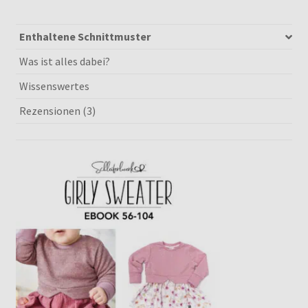
56-
104
und
Enthaltene Schnittmuster
110-
Was ist alles dabei?
158
Wissenswertes
[Digital]
Menge
Rezensionen (3)