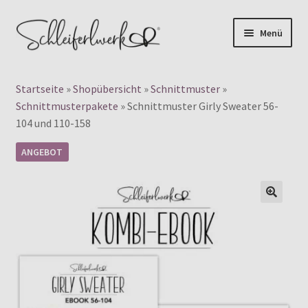
Zur
Zum
Menü
Navigation
Inhalt
Products
springen
springen
search
Startseite
»
Shopübersicht
»
Schnittmuster
»
👤 Mein Konto
Schnittmusterpakete
»
Schnittmuster Girly Sweater 56-
104 und 110-158
Unterm
Digitale Schnittmuster
auskla
ANGEBOT
Unterm
Papierschnittmuster
auskla
🔍
Plotterdateien
Gewerbelizenz
Blog