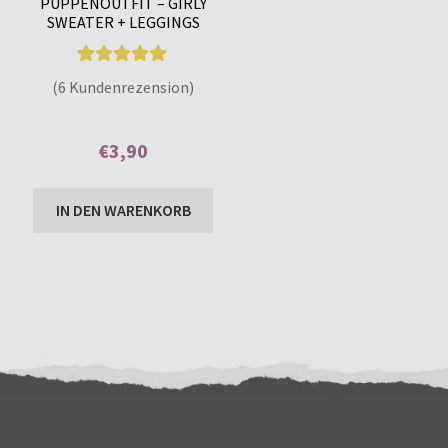
PUPPENOUTFIT – GIRLY
SWEATER + LEGGINGS
6
Bewertet mit
(6 Kundenrezension)
4.83
von 5,
basierend auf
€
3,90
Kundenbewe
rtungen
Enthält 7% MwSt.
IN DEN WARENKORB