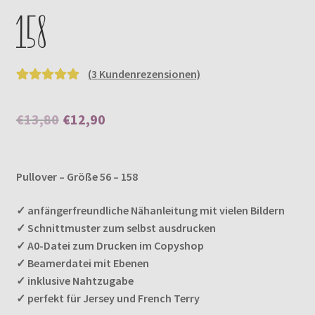
158
(
3
Kundenrezensionen)
Bewertet mit
3
5.00
von 5,
Ursprünglicher
Aktueller
€
13,80
€
12,90
basierend auf
Preis
Preis
Kundenbewer
tungen
Enthält 7% MwSt.
war:
ist:
Pullover – Größe 56 – 158
€13,80
€12,90.
✓ anfängerfreundliche Nähanleitung mit vielen Bildern
✓ Schnittmuster zum selbst ausdrucken
✓ A0-Datei zum Drucken im Copyshop
✓ Beamerdatei mit Ebenen
✓ inklusive Nahtzugabe
✓ perfekt für Jersey und French Terry