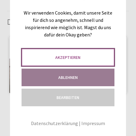
Wir verwenden Cookies, damit unsere Seite
für dich so angenehm, schnell und
Das könnte dir auch gefallen …
inspirierend wie möglich ist. Magst du uns
dafür dein Okay geben?
AKZEPTIEREN
ABLEHNEN
BEARBEITEN
SCHNITTMUSTER GIRLY
SCHNITTMUSTER GIRLY
SWEATER 110-158
SWEATER 56-104
Datenschutzerklärung
|
Impressum
21
Bewertet mit
16
Bewertet mit
(21 Kundenrezension)
(16 Kundenrezension)
4.95
von 5,
5.00
von 5,