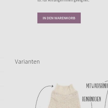
ist für AnfängerInnen geeignet.
Schnittmuster
IN DEN WARENKORB
Happy
Baby
Pants
50-
92
[Digital]
Menge
Varianten