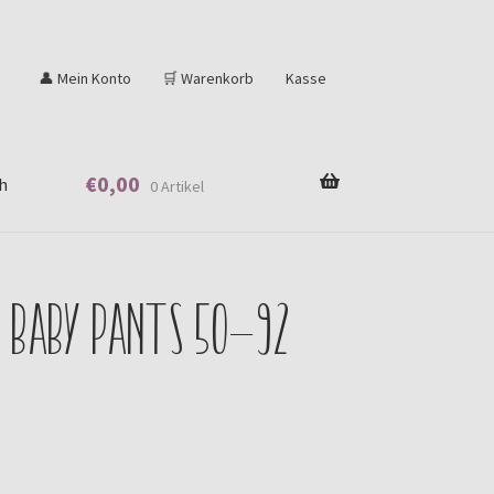
👤 Mein Konto
🛒 Warenkorb
Kasse
€
0,00
h
0 Artikel
y Baby Pants 50-92