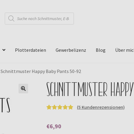
Products
search
Plotterdateien
Gewerbelizenz
Blog
Über mic
»
Schnittmuster Happy Baby Pants 50-92
Schnittmuster Happ
🔍
(
5
Kundenrezensionen)
Bewertet mit
5
5.00
von 5,
€
6,90
basierend auf