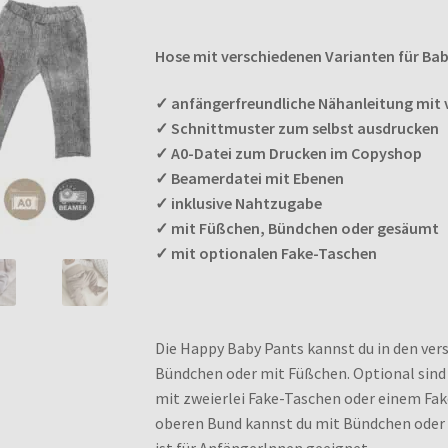
Kundenbewer
tungen
Enthält 7% MwSt.
Hose mit verschiedenen Varianten für Bab
✓
anfängerfreundliche Nähanleitung mit v
✓ Schnittmuster zum selbst ausdrucken
✓ A0-Datei zum Drucken im Copyshop
✓ Beamerdatei mit Ebenen
✓ inklusive Nahtzugabe
✓ mit Füßchen, Bündchen oder gesäumt
✓ mit optionalen Fake-Taschen
Die Happy Baby Pants kannst du in den ve
Bündchen oder mit Füßchen. Optional sind
mit zweierlei Fake-Taschen oder einem Fa
oberen Bund kannst du mit Bündchen ode