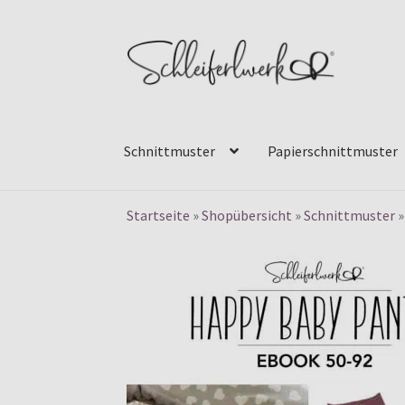
Zur
Zum
Navigation
Inhalt
springen
springen
Schnittmuster
Papierschnittmuster
Startseite
»
Shopübersicht
»
Schnittmuster