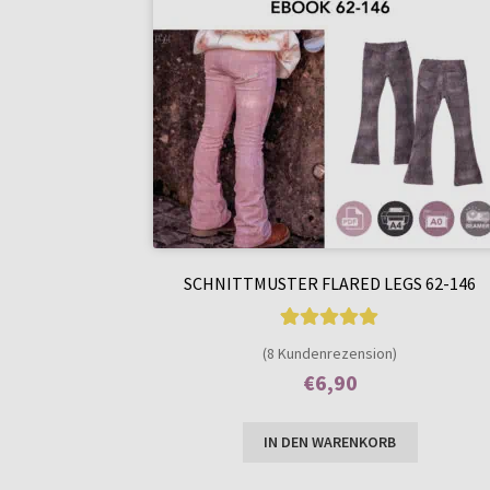
SCHNITTMUSTER FLARED LEGS 62-146
8
Bewertet mit
(8 Kundenrezension)
5.00
von 5,
€
6,90
basierend auf
Enthält 7% MwSt.
Kundenbewer
IN DEN WARENKORB
tungen