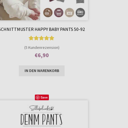
SCHNITTMUSTER HAPPY BABY PANTS 50-92
5
Bewertet mit
(5 Kundenrezension)
5.00
von 5,
€
6,90
basierend auf
Enthält 7% MwSt.
Kundenbewer
IN DEN WARENKORB
tungen
Save