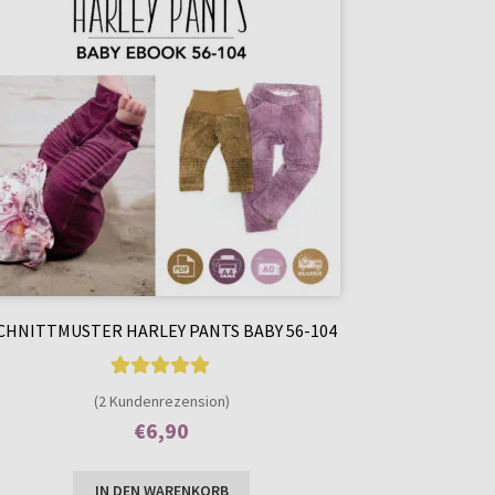
CHNITTMUSTER HARLEY PANTS BABY 56-104
2
Bewertet mit
(2 Kundenrezension)
5.00
von 5,
€
6,90
basierend auf
Enthält 7% MwSt.
Kundenbewer
IN DEN WARENKORB