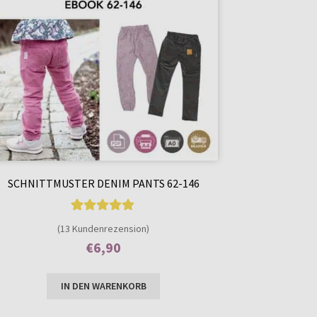
SCHNITTMUSTER DENIM PANTS 62-146
13
Bewertet mit
(13 Kundenrezension)
5.00
von 5,
€
6,90
basierend auf
Enthält 7% MwSt.
Kundenbewer
IN DEN WARENKORB
tungen