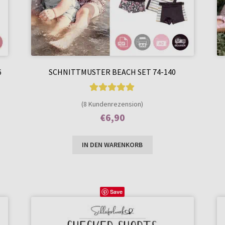
6
SCHNITTMUSTER BEACH SET 74-140
8
Bewertet mit
(8 Kundenrezension)
5.00
von 5,
€
6,90
basierend auf
Enthält 7% MwSt.
Kundenbewer
IN DEN WARENKORB
tungen
Save