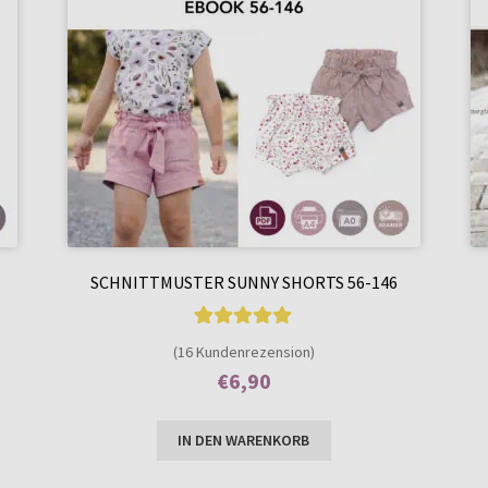
SCHNITTMUSTER SUNNY SHORTS 56-146
16
Bewertet mit
(16 Kundenrezension)
4.94
von 5,
€
6,90
basierend auf
Enthält 7% MwSt.
Kundenbewer
IN DEN WARENKORB
tungen