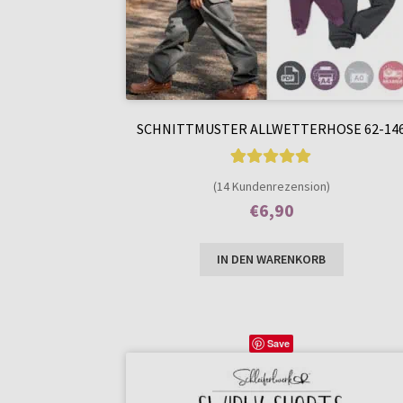
SCHNITTMUSTER ALLWETTERHOSE 62-14
14
Bewertet mit
(14 Kundenrezension)
4.86
von 5,
€
6,90
basierend auf
Enthält 7% MwSt.
Kundenbewer
IN DEN WARENKORB
tungen
Save