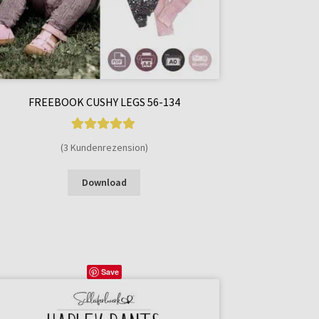
FREEBOOK CUSHY LEGS 56-134
3
Bewertet mit
(3 Kundenrezension)
5.00
von 5,
Enthält 7% MwSt.
basierend auf
Download
Kundenbewer
tungen
Save