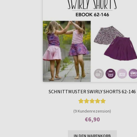
SCHNITTMUSTER SWIRLY SHORTS 62-146
9
Bewertet mit
(9 Kundenrezension)
5.00
von 5,
€
6,90
basierend auf
Enthält 7% MwSt.
Kundenbewer
IN DEN WARENKORB