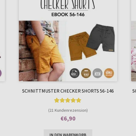
SCHNITTMUSTER CHECKER SHORTS 56-146
S
21
Bewertet mit
(21 Kundenrezension)
4.90
von 5,
€
6,90
basierend auf
Enthält 7% MwSt.
Kundenbewer
IN DEN WARENKORB