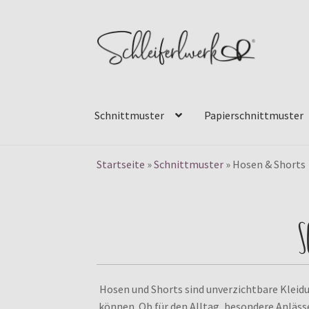
Zur
Zum
Navigation
Inhalt
springen
springen
Schnittmuster
Papierschnittmuster
Startseite
»
Schnittmuster
»
Hosen & Shorts
S
Hosen und Shorts sind unverzichtbare Kleidu
können. Ob für den Alltag, besondere Anläss