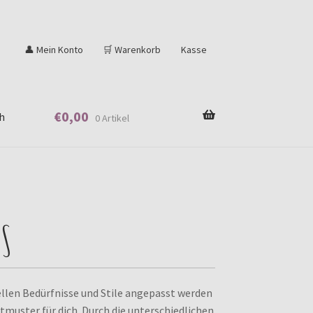
👤 Mein Konto
🛒 Warenkorb
Kasse
€
0,00
h
0 Artikel
ts
ellen Bedürfnisse und Stile angepasst werden
muster für dich. Durch die unterschiedlichen