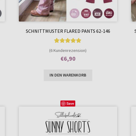
SCHNITTMUSTER FLARED PANTS 62-146
6
Bewertet mit
(6 Kundenrezension)
5.00
von 5,
€
6,90
basierend auf
Enthält 7% MwSt.
Kundenbewer
IN DEN WARENKORB
tungen
Save