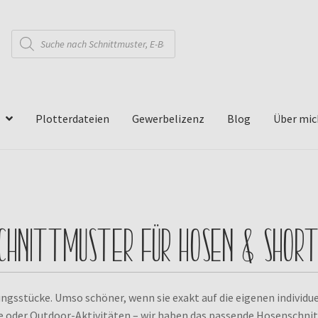
Products
search
Plotterdateien
Gewerbelizenz
Blog
Über mic
chnittmuster für Hosen & Shor
ngsstücke. Umso schöner, wenn sie exakt auf die eigenen individu
e oder Outdoor-Aktivitäten – wir haben das passende Hosenschnitt