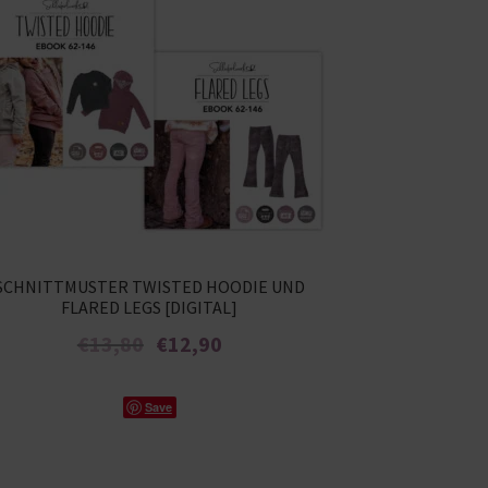
SCHNITTMUSTER TWISTED HOODIE UND
FLARED LEGS [DIGITAL]
Ursprünglicher
Aktueller
€
13,80
€
12,90
Preis
Preis
war:
ist:
Enthält 7% MwSt.
€13,80
€12,90.
Save