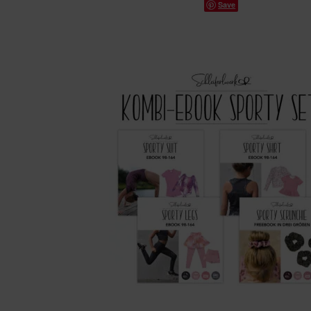
Save
mit
5.00
von 5,
basierend
auf
Kundenbew
ertungen