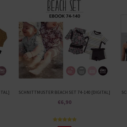
ITAL]
SCHNITTMUSTER BEACH SET 74-140 [DIGITAL]
SC
€
6,90
Enthält 7% MwSt.
Bewertet
8