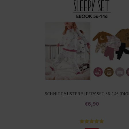
SCHNITTMUSTER SLEEPY SET 56-146 [DIG
€
6,90
Enthält 7% MwSt.
Bewertet
25