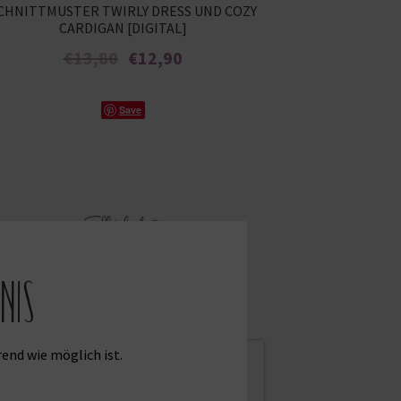
CHNITTMUSTER TWIRLY DRESS UND COZY
CARDIGAN [DIGITAL]
Ursprünglicher
Aktueller
€
13,80
€
12,90
Preis
Preis
war:
ist:
Enthält 7% MwSt.
€13,80
€12,90.
Save
nis
end wie möglich ist.