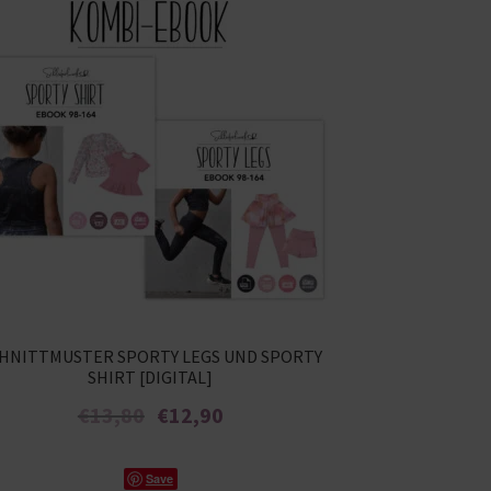
HNITTMUSTER SPORTY LEGS UND SPORTY
SHIRT [DIGITAL]
Ursprünglicher
Aktueller
€
13,80
€
12,90
Preis
Preis
war:
ist:
Enthält 7% MwSt.
€13,80
€12,90.
Save