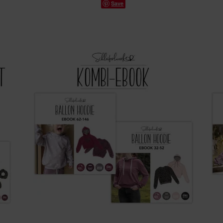
Save
mit
5.00
von 5,
basierend
auf
Kundenbew
ertungen