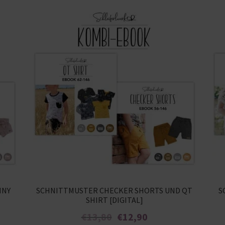
NNY
SCHNITTMUSTER CHECKER SHORTS UND QT
S
SHIRT [DIGITAL]
Ursprünglicher
Aktueller
€
13,80
€
12,90
Preis
Preis