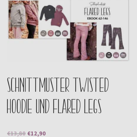
Kontakt
Schnittmuster Twisted
Hoodie und Flared Legs
Ursprünglicher
Aktueller
€
13,80
€
12,90