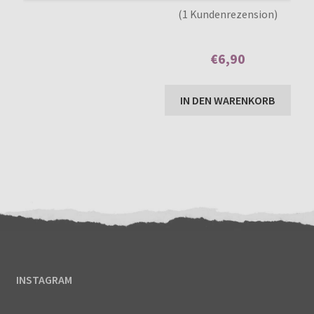
1
Bewertet mit
(1 Kundenrezension)
5.00
von 5,
basierend auf
€
6,90
Kundenbewer
tung
Enthält 7% MwSt.
IN DEN WARENKORB
INSTAGRAM