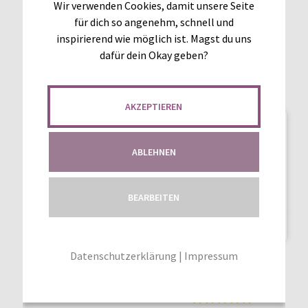
Wir verwenden Cookies, damit unsere Seite
tungen
tung
Enthält 0% Mehrwertsteuer
Enthält 7% MwSt.
für dich so angenehm, schnell und
Enthält 19% MwSt.
IN DEN WARENKORB
inspirierend wie möglich ist. Magst du uns
zzgl.
Versand
dafür dein Okay geben?
IN DEN WARENKORB
AKZEPTIEREN
ABLEHNEN
BEARBEITEN
Datenschutzerklärung
|
Impressum
SCHNITTMUSTER CUTIE
SHIRT 32-50