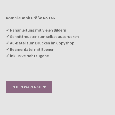
Preis
Preis
Enthält 7% MwSt.
war:
ist:
Kombi eBook Größe 62-146
€13,80
€12,90.
✓ Nähanleitung mit vielen Bildern
✓ Schnittmuster zum selbst ausdrucken
✓ A0-Datei zum Drucken im Copyshop
✓ Beamerdatei mit Ebenen
✓ inklusive Nahtzugabe
IN DEN WARENKORB