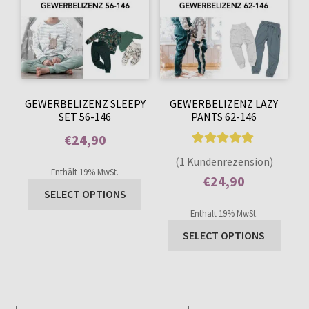
GEWERBELIZENZ SLEEPY
GEWERBELIZENZ LAZY
SET 56-146
PANTS 62-146
€
24,90
1
Bewertet mit
Enthält 0% Mehrwertsteuer
(1 Kundenrezension)
5.00
von 5,
Enthält 19% MwSt.
€
24,90
basierend auf
SELECT OPTIONS
Enthält 0% Mehrwertsteuer
Kundenbewer
Enthält 19% MwSt.
tung
SELECT OPTIONS