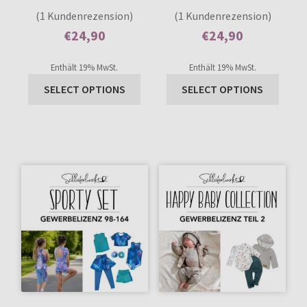
1
Bewertet mit
1
Bewertet mit
(1 Kundenrezension)
(1 Kundenrezension)
5.00
von 5,
5.00
von 5,
€
24,90
€
24,90
basierend auf
basierend auf
Enthält 0% Mehrwertsteuer
Enthält 0% Mehrwertsteuer
Kundenbewer
Kundenbewer
Enthält 19% MwSt.
Enthält 19% MwSt.
tung
tung
SELECT OPTIONS
SELECT OPTIONS