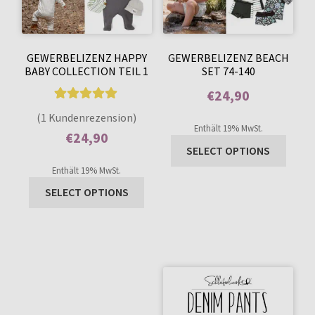
GEWERBELIZENZ HAPPY
GEWERBELIZENZ BEACH
BABY COLLECTION TEIL 1
SET 74-140
€
24,90
1
Bewertet mit
Enthält 0% Mehrwertsteuer
(1 Kundenrezension)
5.00
von 5,
Enthält 19% MwSt.
€
24,90
basierend auf
SELECT OPTIONS
Enthält 0% Mehrwertsteuer
Kundenbewer
Enthält 19% MwSt.
tung
SELECT OPTIONS