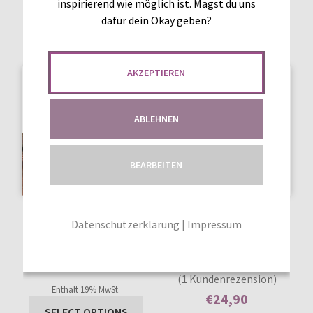
inspirierend wie möglich ist. Magst du uns
dafür dein Okay geben?
AKZEPTIEREN
ABLEHNEN
BEARBEITEN
GEWERBELIZENZ BALLON
GEWERBELIZENZ
Datenschutzerklärung
|
Impressum
HOODIE 62-146
TWISTED HOODIE 62-146
€
24,90
1
Bewertet mit
Enthält 0% Mehrwertsteuer
(1 Kundenrezension)
5.00
von 5,
Enthält 19% MwSt.
€
24,90
basierend auf
SELECT OPTIONS