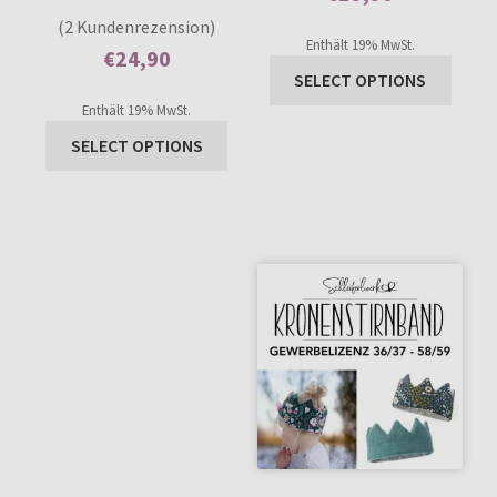
2
Bewertet mit
Enthält 0% Mehrwertsteuer
(2 Kundenrezension)
5.00
von 5,
Enthält 19% MwSt.
€
24,90
basierend auf
SELECT OPTIONS
Enthält 0% Mehrwertsteuer
Kundenbewer
Enthält 19% MwSt.
tungen
SELECT OPTIONS