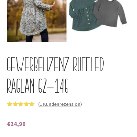
Kontakt
Gewerbelizenz Ruffled
Raglan 62-146
(
1
Kundenrezension)
Bewertet mit
1
5.00
von 5,
€
24,90
basierend auf
Kundenbewer