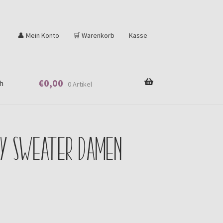
👤 Mein Konto
🛒 Warenkorb
Kasse
€
0,00
h
0 Artikel
ty Sweater Damen