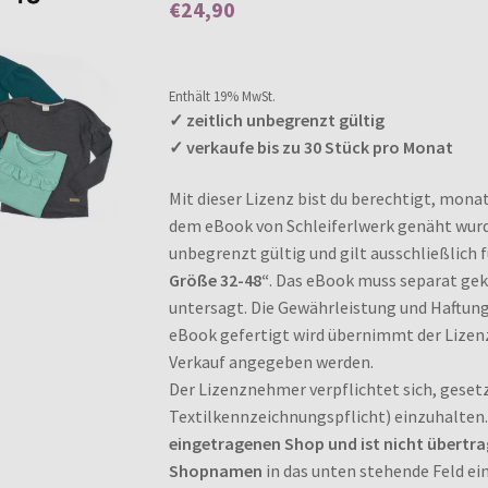
€
24,90
Enthält 0% Mehrwertsteuer
Enthält 19% MwSt.
✓ zeitlich unbegrenzt gültig
✓ verkaufe bis zu 30 Stück pro Monat
Mit dieser Lizenz bist du berechtigt, monat
dem eBook von Schleiferlwerk genäht wurden
unbegrenzt gültig und gilt ausschließlich 
Größe 32-48“
. Das eBook muss separat gek
untersagt. Die Gewährleistung und Haftung
eBook gefertigt wird übernimmt der Lize
Verkauf angegeben werden.
Der Lizenznehmer verpflichtet sich, gesetz
Textilkennzeichnungspflicht) einzuhalten
eingetragenen Shop und ist nicht übertra
Shopnamen
in das unten stehende Feld ein