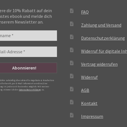
ere dir 10% Rabatt auf dein
FAQ
stes ebook und melde dich
nserem Newsletter an.
Zahlung und Versand
Datenschutzerklärung
Widerruf für digitale In
Vertrag widerrufen
Widerruf
möchte zukünftig über aktuelle Angebote & Neuheiten
eiferlwerk per E-Mail informiert werden.Eine
ng ist jederzeit kostenlos möglich. Mit meiner
AGB
ng stimme ich der
Datenschutzerklärung
zu.
Kontakt
Impressum