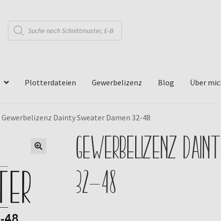
Products
search
Plotterdateien
Gewerbelizenz
Blog
Über mic
»
Gewerbelizenz Dainty Sweater Damen 32-48
Gewerbelizenz Dain
🔍
32-48