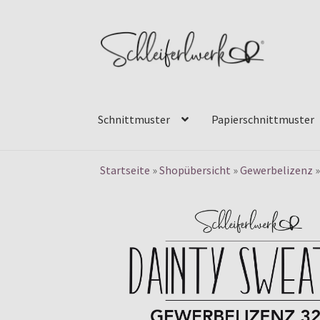
Zur
Zum
Navigation
Inhalt
springen
springen
Schnittmuster
Papierschnittmuster
Startseite
»
Shopübersicht
»
Gewerbelizenz