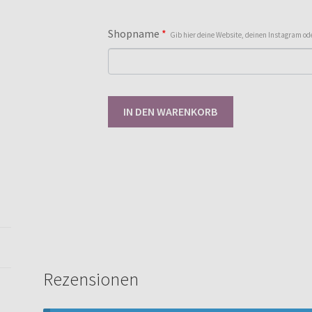
Shopname
*
Gib hier deine Website, deinen Instagram 
Gewerbelizenz
IN DEN WARENKORB
Dainty
Sweater
Damen
32-
48
[Digital]
Menge
Rezensionen