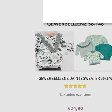
GEWERBELIZENZ DAINTY SWEATER 56-14
1
Bewertet mit
(1 Kundenrezension)
5.00
von 5,
basierend auf
€
24,90
Kundenbewer