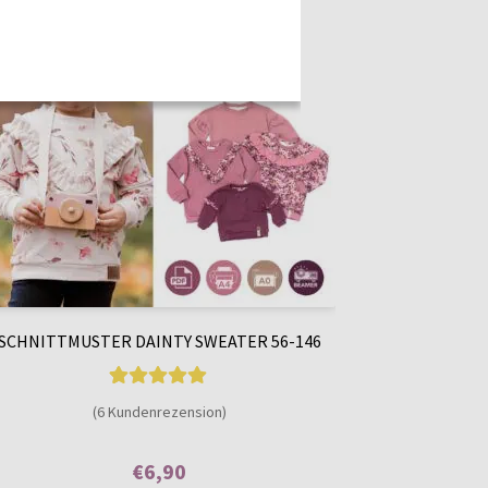
SCHNITTMUSTER DAINTY SWEATER 56-146
6
Bewertet mit
(6 Kundenrezension)
5.00
von 5,
basierend auf
€
6,90
Kundenbewer