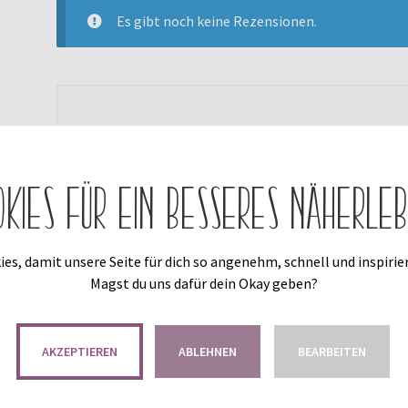
Es gibt noch keine Rezensionen.
Du musst
angemeldet
sein, um eine Rezension ver
okies für ein besseres Näherleb
es, damit unsere Seite für dich so angenehm, schnell und inspirier
Magst du uns dafür dein Okay geben?
Das könnte dir auch gefallen …
AKZEPTIEREN
ABLEHNEN
BEARBEITEN