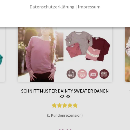
Datenschutzerklärung
|
Impressum
6
SCHNITTMUSTER DAINTY SWEATER DAMEN
32-48
1
Bewertet mit
(1 Kundenrezension)
5.00
von 5,
basierend auf