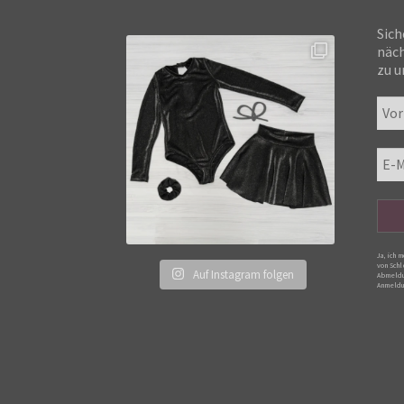
Sich
näch
zu u
Ja, ich 
von Schl
Auf Instagram folgen
Abmeldu
Anmeldu