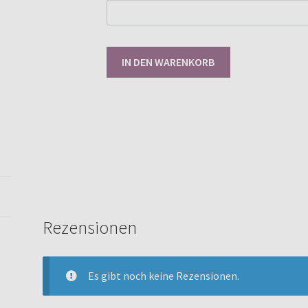
Gewerbelizenz
IN DEN WARENKORB
Twirly
Loop
36/37
-
58/59
[Digital]
Menge
Rezensionen
Es gibt noch keine Rezensionen.