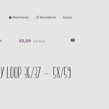
👤 Mein Konto
🛒 Warenkorb
Kasse
€
0,00
h
0 Artikel
y Loop 36/37 – 58/59