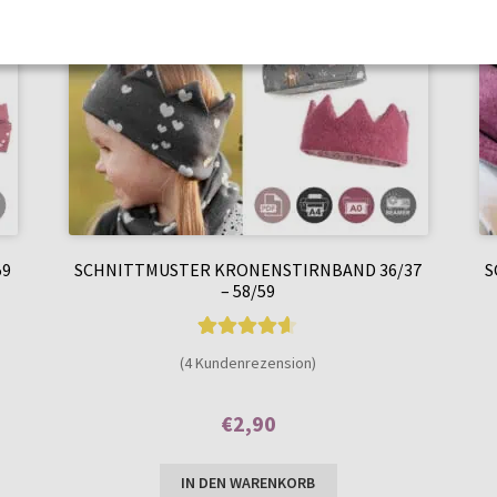
59
SCHNITTMUSTER KRONENSTIRNBAND 36/37
S
– 58/59
4
Bewertet mit
(4 Kundenrezension)
4.50
von 5,
basierend
€
2,90
auf
Enthält 7% MwSt.
Kundenbew
IN DEN WARENKORB
ertungen