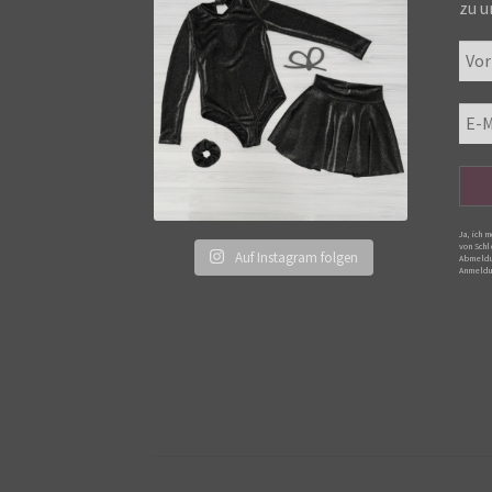
zu u
Ja, ich 
von Schl
Auf Instagram folgen
Abmeldu
Anmeldu