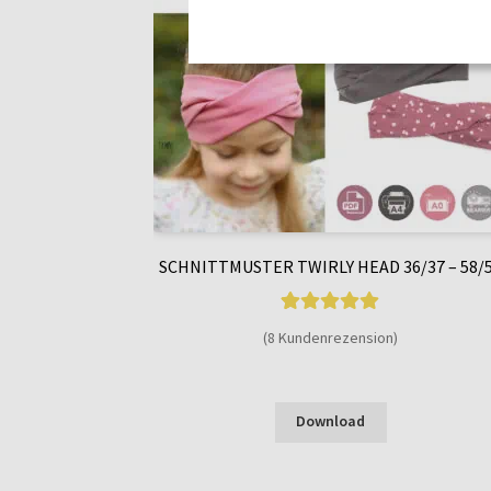
SCHNITTMUSTER TWIRLY HEAD 36/37 – 58/
8
Bewertet mit
(8 Kundenrezension)
5.00
von 5,
basierend auf
Enthält 7% MwSt.
Kundenbewer
Download
tungen