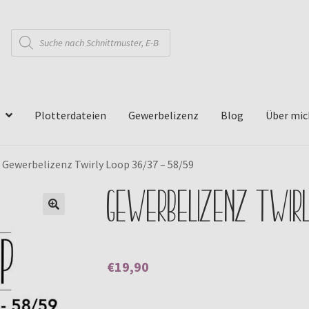
Products
search
Plotterdateien
Gewerbelizenz
Blog
Über mic
»
Gewerbelizenz Twirly Loop 36/37 – 58/59
Gewerbelizenz Twirl
🔍
€
19,90
Enthält 0% Mehrwertsteuer