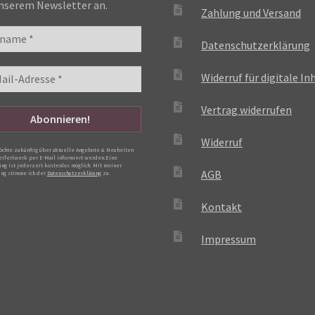
nserem Newsletter an.
Zahlung und Versand
Datenschutzerklärung
Widerruf für digitale In
Vertrag widerrufen
Widerruf
möchte zukünftig über aktuelle Angebote & Neuheiten
eiferlwerk per E-Mail informiert werden.Eine
ng ist jederzeit kostenlos möglich. Mit meiner
AGB
ng stimme ich der
Datenschutzerklärung
zu.
Kontakt
Impressum