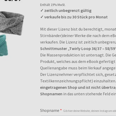
Enthält 19% MwSt.
✓ zeitlich unbegrenzt gültig
✓ verkaufe bis zu 30 Stück pro Monat
Mit dieser Lizenz bist du berechtigt, monat
Stirnbänder)deiner Werke die nach dem eB
verkaufen. Die Lizenz ist zeitlich unbegrenz
Schnittmuster „Twirly Loop 36/37 – 58/59
Die Massenproduktion ist untersagt. Die Ge
Produkt, welches aus dem eBook gefertigt
Quellenangabe muss beim Verkauf angege
Der Lizenznehmer verpflichtet sich, gesetz
Textilkennzeichnungspflicht) einzuhalten
eingetragenen Shop und ist nicht übertra
Shopnamen
in das unten stehende Feld ein
Shopname
*
Gib hier deine Website, deinen Instagram 