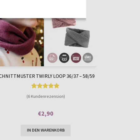
CHNITTMUSTER TWIRLY LOOP 36/37 – 58/59
6
Bewertet mit
(6 Kundenrezension)
5.00
von 5,
basierend auf
€
2,90
Kundenbewer
Enthält 7% MwSt.
tungen
IN DEN WARENKORB