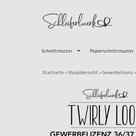
Zur
Zum
Navigation
Inhalt
springen
springen
Schnittmuster
Papierschnittmuster
Startseite
»
Shopübersicht
»
Gewerbelizenz