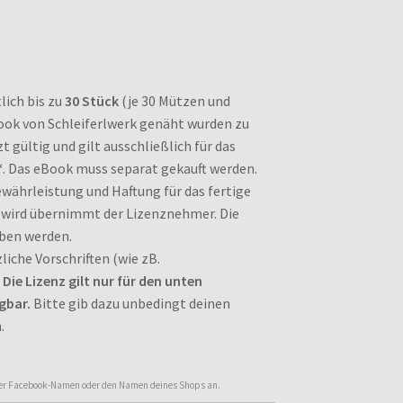
lich bis zu
30 Stück
(je 30 Mützen und
ook von Schleiferlwerk genäht wurden zu
t gültig und gilt ausschließlich für das
“
. Das eBook muss separat gekauft werden.
währleistung und Haftung für das fertige
 wird übernimmt der Lizenznehmer. Die
ben werden.
liche Vorschriften (wie zB.
.
Die Lizenz gilt nur für den unten
gbar.
Bitte gib dazu unbedingt deinen
.
oder Facebook-Namen oder den Namen deines Shops an.