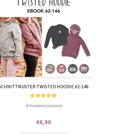
SCHNITTMUSTER TWISTED HOODIE 62-146
8
Bewertet mit
(8 Kundenrezension)
5.00
von 5,
basierend auf
€
6,90
Kundenbewer
Enthält 7% MwSt.
tungen