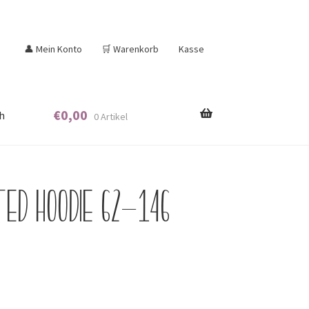
👤 Mein Konto
🛒 Warenkorb
Kasse
€
0,00
h
0 Artikel
ted Hoodie 62-146