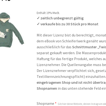
Kundenbewer
tung
Enthält 0% Mehrwertsteuer
Enthält 19% MwSt.
✓ zeitlich unbegrenzt gültig
✓ verkaufe bis zu 30 Stück pro Monat
Mit dieser Lizenz bist du berechtigt, monat
dem eBook von Schleiferlwerk genäht wurde
ausschließlich für das
Schnittmuster „Twis
separat gekauft werden. Die Massenprodukt
Haftung für das fertige Produkt, welches 
Lizenznehmer. Die Quellenangabe muss be
Der Lizenznehmer verpflichtet sich, gesetz
Textilkennzeichnungspflicht) einzuhalten
eingetragenen Shop und ist nicht übertra
Shopnamen
in das unten stehende Feld ein
Shopname
*
Gib hier deine Website, deinen Instagram 