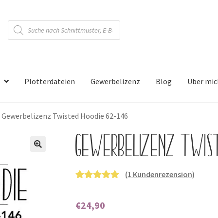
Products
search
Plotterdateien
Gewerbelizenz
Blog
Über mic
»
Gewerbelizenz Twisted Hoodie 62-146
Gewerbelizenz Twis
🔍
(
1
Kundenrezension)
Bewertet mit
1
5.00
von 5,
€
24,90
basierend auf