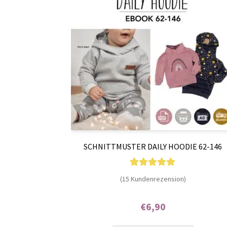
SCHNITTMUSTER DAILY HOODIE 62-146
15
Bewertet mit
(15 Kundenrezension)
5.00
von 5,
basierend auf
€
6,90
Kundenbewer
Enthält 7% MwSt.
tungen