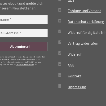
stes ebook und melde dich
nserem Newsletter an.
Zahlung und Versand
Datenschutzerklärung
Widerruf für digitale In
Vertrag widerrufen
Widerruf
möchte zukünftig über aktuelle Angebote & Neuheiten
eiferlwerk per E-Mail informiert werden.Eine
ng ist jederzeit kostenlos möglich. Mit meiner
AGB
ng stimme ich der
Datenschutzerklärung
zu.
Kontakt
Impressum