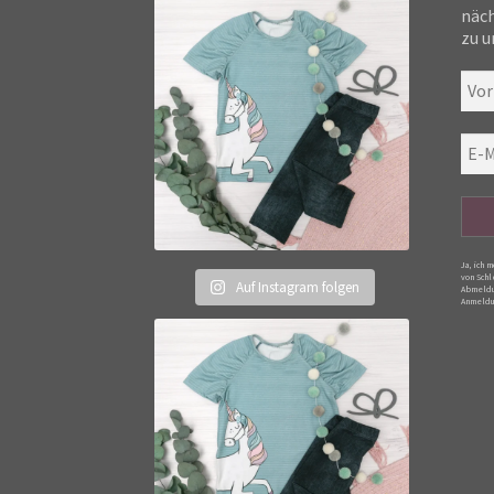
näch
zu u
Ja, ich 
von Schl
Auf Instagram folgen
Abmeldu
Anmeldu