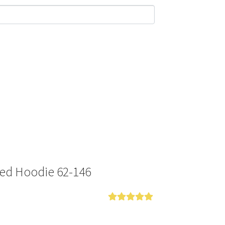
ed Hoodie 62-146
Bewertet mit
5
von 5