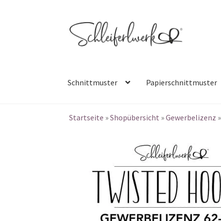
Zur
Zum
Navigation
Inhalt
springen
springen
Schnittmuster
Papierschnittmuster
Startseite
»
Shopübersicht
»
Gewerbelizenz