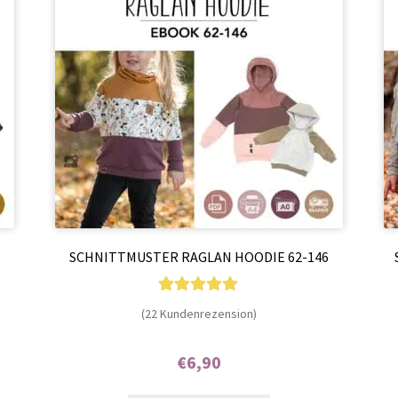
SCHNITTMUSTER RAGLAN HOODIE 62-146
22
Bewertet mit
(22 Kundenrezension)
4.86
von 5,
basierend auf
€
6,90
Kundenbewer
Enthält 7% MwSt.
tungen