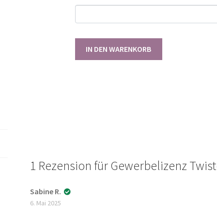
Gewerbelizenz
IN DEN WARENKORB
Twisted
Hoodie
62-
146
[Digital]
Menge
1 Rezension für
Gewerbelizenz Twist
Sabine R.
6. Mai 2025