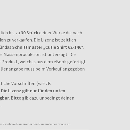
lich bis zu
30 Stück
deiner Werke die nach
 zu verkaufen. Die Lizenz ist zeitlich
für das
Schnittmuster „Cutie Shirt 62-146“
.
e Massenproduktion ist untersagt. Die
e Produkt, welches aus dem eBook gefertigt
ellenangabe muss beim Verkauf angegeben
liche Vorschriften (wie zB.
.
Die Lizenz gilt nur für den unten
gbar.
Bitte gib dazu unbedingt deinen
.
oder Facebook-Namen oder den Namen deines Shops an.