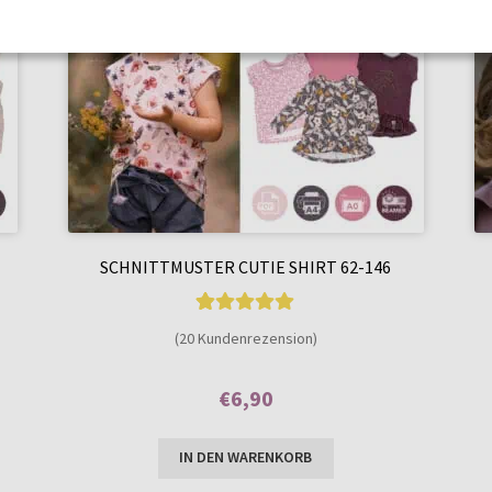
SCHNITTMUSTER CUTIE SHIRT 62-146
20
Bewertet mit
(20 Kundenrezension)
4.85
von 5,
basierend auf
€
6,90
Kundenbewer
Enthält 7% MwSt.
tungen
IN DEN WARENKORB