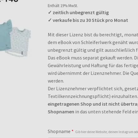
Enthält 19% MwSt.
✓ zeitlich unbegrenzt gültig
✓ verkaufe bis zu 30 Stück pro Monat
Mit dieser Lizenz bist du berechtigt, monat
dem eBook von Schleiferlwerk genäht wurden
unbegrenzt gültig und gilt ausschließlich 
Das eBook muss separat gekauft werden. Di
Gewährleistung und Haftung für das fertig
wird übernimmt der Lizenznehmer. Die Qu
werden.
Der Lizenznehmer verpflichtet sich, gesetz
Textilkennzeichnungspflicht) einzuhalten
eingetragenen Shop und ist nicht übertra
Shopnamen
in das unten stehende Feld ein
Shopname
*
Gib hier deine Website, deinen Instagram 