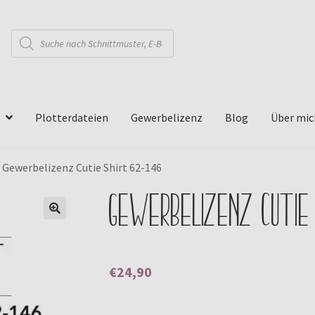
Products
search
Plotterdateien
Gewerbelizenz
Blog
Über mic
»
Gewerbelizenz Cutie Shirt 62-146
Gewerbelizenz Cutie
🔍
€
24,90
Enthält 0% Mehrwertsteuer