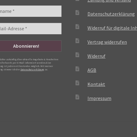
Datenschutzerklärung
Widerruf für digitale In
Vertrag widerrufen
Widerruf
möchte zukünftig über aktuelle Angebote & Neuheiten
eiferlwerk per E-Mail informiert werden.Eine
ng ist jederzeit kostenlos möglich. Mit meiner
AGB
ng stimme ich der
Datenschutzerklärung
zu.
Kontakt
Impressum