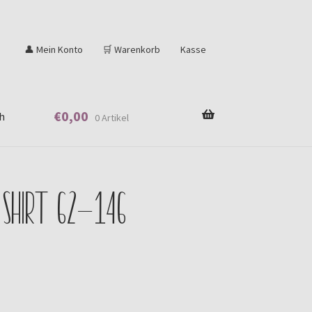
👤 Mein Konto
🛒 Warenkorb
Kasse
€
0,00
h
0 Artikel
 Shirt 62-146