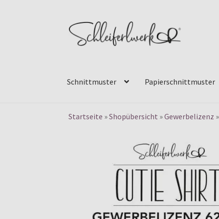
Zur
Zum
Navigation
Inhalt
springen
springen
Schnittmuster
Papierschnittmuster
Startseite
»
Shopübersicht
»
Gewerbelizenz