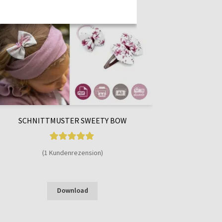
SCHNITTMUSTER SWEETY BOW
1
Bewertet mit
(1 Kundenrezension)
5.00
von 5,
basierend auf
Enthält 7% MwSt.
Kundenbewer
Download
tung