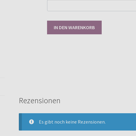
Gewerbelizenz
IN DEN WARENKORB
Cutie
Shirt
62-
146
[Digital]
Menge
Rezensionen
Es gibt noch keine Rezensionen.