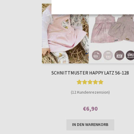
SCHNITTMUSTER HAPPY LATZ 56-128
12
Bewertet mit
(12 Kundenrezension)
4.92
von 5,
basierend auf
€
6,90
Kundenbewer
Enthält 7% MwSt.
tungen
IN DEN WARENKORB