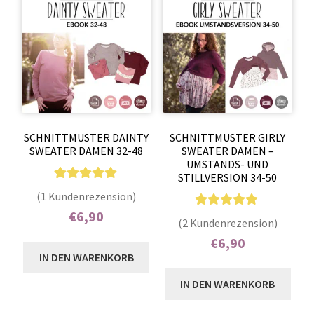
SCHNITTMUSTER DAINTY
SCHNITTMUSTER GIRLY
SWEATER DAMEN 32-48
SWEATER DAMEN –
UMSTANDS- UND
STILLVERSION 34-50
1
Bewertet mit
(1 Kundenrezension)
5.00
von 5,
€
6,90
2
Bewertet mit
(2 Kundenrezension)
basierend auf
5.00
von 5,
Enthält 7% MwSt.
€
6,90
Kundenbewer
basierend auf
IN DEN WARENKORB
tung
Enthält 7% MwSt.
Kundenbewer
IN DEN WARENKORB
tungen