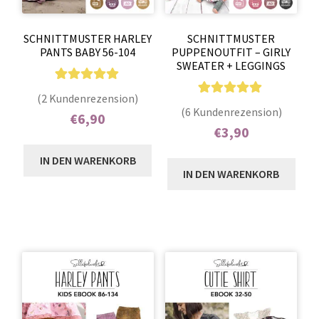
SCHNITTMUSTER HARLEY
SCHNITTMUSTER
PANTS BABY 56-104
PUPPENOUTFIT – GIRLY
SWEATER + LEGGINGS
2
Bewertet mit
(2 Kundenrezension)
6
Bewertet mit
5.00
von 5,
(6 Kundenrezension)
€
6,90
4.83
von 5,
basierend auf
€
3,90
Enthält 7% MwSt.
basierend auf
Kundenbewer
Enthält 7% MwSt.
Kundenbewe
IN DEN WARENKORB
tungen
IN DEN WARENKORB
rtungen