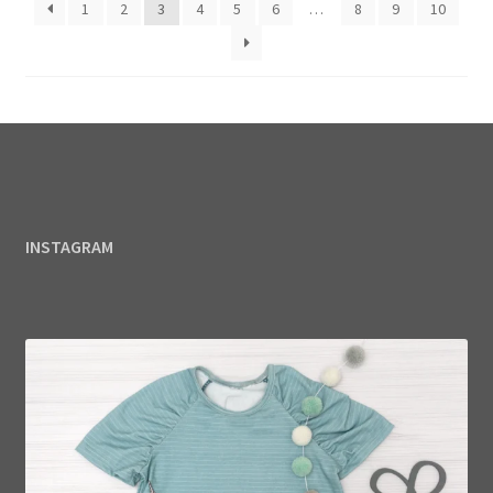
1
2
3
4
5
6
…
8
9
10
INSTAGRAM