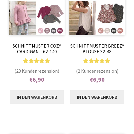
Kontakt
SCHNITTMUSTER COZY
SCHNITTMUSTER BREEZY
CARDIGAN – 62-140
BLOUSE 32-48
23
Bewertet mit
2
Bewertet mit
(23 Kundenrezension)
(2 Kundenrezension)
4.96
von 5,
5.00
von 5,
€
6,90
€
6,90
basierend auf
basierend auf
Enthält 7% MwSt.
Enthält 7% MwSt.
Kundenbewer
Kundenbewer
IN DEN WARENKORB
IN DEN WARENKORB
tungen
tungen