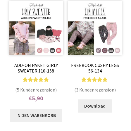
ADD-ON PAKET GIRLY
FREEBOOK CUSHY LEGS
SWEATER 110-158
56-134
5
Bewertet mit
3
Bewertet mit
(5 Kundenrezension)
(3 Kundenrezension)
5.00
von 5,
5.00
von 5,
Enthält 7% MwSt.
€
5,90
basierend auf
basierend auf
Download
Enthält 7% MwSt.
Kundenbewer
Kundenbewer
IN DEN WARENKORB
tungen
tungen