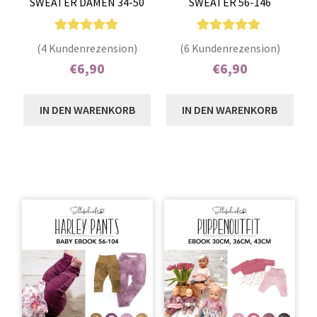
SWEATER DAMEN 34-50
SWEATER 56-146
4
Bewertet mit
6
Bewertet mit
(4 Kundenrezension)
(6 Kundenrezension)
5.00
von 5,
5.00
von 5,
€
6,90
€
6,90
basierend auf
basierend auf
Enthält 7% MwSt.
Enthält 7% MwSt.
Kundenbewer
Kundenbewer
IN DEN WARENKORB
IN DEN WARENKORB
tungen
tungen