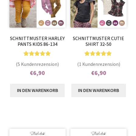
SCHNITTMUSTER HARLEY
SCHNITTMUSTER CUTIE
PANTS KIDS 86-134
SHIRT 32-50
5
Bewertet mit
1
Bewertet mit
(5 Kundenrezension)
(1 Kundenrezension)
5.00
von 5,
5.00
von 5,
€
6,90
€
6,90
basierend auf
basierend auf
Enthält 7% MwSt.
Enthält 7% MwSt.
Kundenbewer
Kundenbewer
IN DEN WARENKORB
IN DEN WARENKORB
tungen
tung