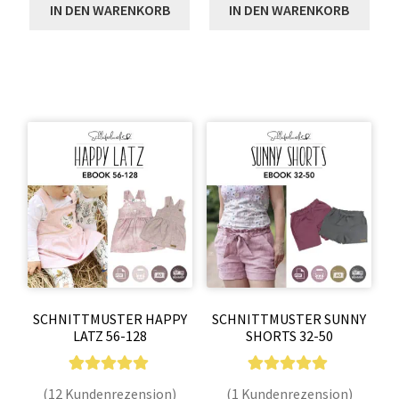
IN DEN WARENKORB
IN DEN WARENKORB
tungen
tungen
SCHNITTMUSTER HAPPY
SCHNITTMUSTER SUNNY
LATZ 56-128
SHORTS 32-50
12
Bewertet mit
1
Bewertet mit
(12 Kundenrezension)
(1 Kundenrezension)