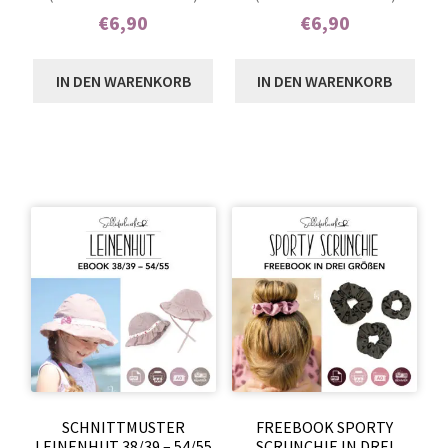
4.92
von 5,
5.00
von 5,
€
6,90
€
6,90
basierend auf
basierend auf
Enthält 7% MwSt.
Enthält 7% MwSt.
Kundenbewer
Kundenbewer
IN DEN WARENKORB
IN DEN WARENKORB
tungen
tung
SCHNITTMUSTER
FREEBOOK SPORTY
LEINENHUT 38/39 – 54/55
SCRUNCHIE IN DREI