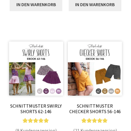
IN DEN WARENKORB
IN DEN WARENKORB
tungen
tungen
SCHNITTMUSTER SWIRLY
SCHNITTMUSTER
SHORTS 62-146
CHECKER SHORTS 56-146
9
Bewertet mit
21
Bewertet mit
(9 Kundenrezension)
(21 Kundenrezension)