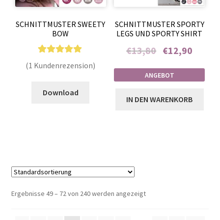
SCHNITTMUSTER SWEETY
SCHNITTMUSTER SPORTY
BOW
LEGS UND SPORTY SHIRT
Ursprünglicher
Aktuelle
€
13,80
€
12,90
Preis
Preis
1
Bewertet mit
Enthält 7% MwSt.
(1 Kundenrezension)
war:
ist:
5.00
von 5,
ANGEBOT
Enthält 7% MwSt.
€13,80
€12,90.
basierend auf
Download
Kundenbewer
IN DEN WARENKORB
tung
Ergebnisse 49 – 72 von 240 werden angezeigt