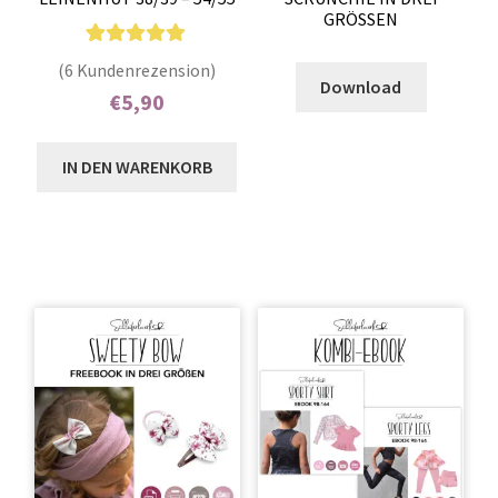
GRÖSSEN
Enthält 7% MwSt.
6
Bewertet mit
(6 Kundenrezension)
Download
5.00
von 5,
€
5,90
basierend auf
Enthält 7% MwSt.
Kundenbewer
IN DEN WARENKORB
tungen