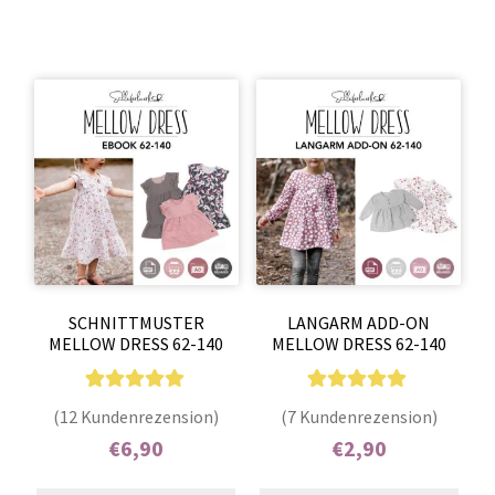
SCHNITTMUSTER
LANGARM ADD-ON
MELLOW DRESS 62-140
MELLOW DRESS 62-140
12
Bewertet mit
7
Bewertet mit
(12 Kundenrezension)
(7 Kundenrezension)
5.00
von 5,
5.00
von 5,
€
6,90
€
2,90
basierend auf
basierend auf
Enthält 7% MwSt.
Enthält 7% MwSt.
Kundenbewer
Kundenbewer