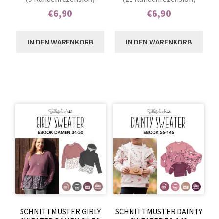
5.00
von 5,
4.90
von 5,
€
6,90
€
6,90
basierend auf
basierend auf
Enthält 7% MwSt.
Enthält 7% MwSt.
Kundenbewer
Kundenbewer
IN DEN WARENKORB
IN DEN WARENKORB
tungen
tungen
SCHNITTMUSTER GIRLY
SCHNITTMUSTER DAINTY