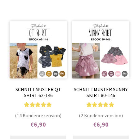
SCHNITTMUSTER QT
SCHNITTMUSTER SUNNY
SHIRT 62-146
SKIRT 80-146
14
Bewertet mit
2
Bewertet mit
(14 Kundenrezension)
(2 Kundenrezension)
5.00
von 5,
5.00
von 5,
€
6,90
€
6,90
basierend auf
basierend auf
Enthält 7% MwSt.
Enthält 7% MwSt.
Kundenbewer
Kundenbewer