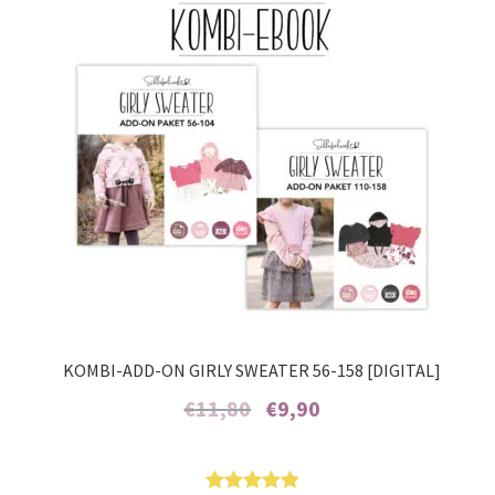
Kundenbew
ertungen
KOMBI-ADD-ON GIRLY SWEATER 56-158 [DIGITAL]
Ursprünglicher
Aktueller
€
11,80
€
9,90
Preis
Preis
war:
ist:
Enthält 7% MwSt.
€11,80
€9,90.