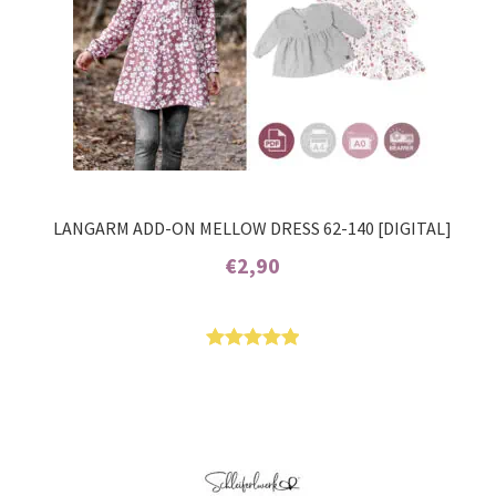
LANGARM ADD-ON MELLOW DRESS 62-140 [DIGITAL]
€
2,90
Enthält 7% MwSt.
Bewertet
7
mit
5.00
von 5,
basierend
auf