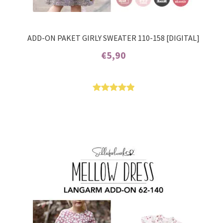
ADD-ON PAKET GIRLY SWEATER 110-158 [DIGITAL]
€
5,90
Enthält 7% MwSt.
Bewertet
5
mit
5.00
von 5,
basierend
auf
Kundenbew
ertungen