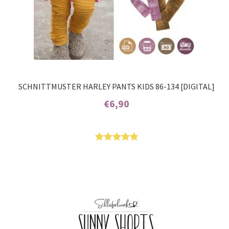
SCHNITTMUSTER HARLEY PANTS KIDS 86-134 [DIGITAL]
€
6,90
Enthält 7% MwSt.
Bewertet
5
mit
5.00
von 5,
basierend
auf
Kundenbew
ertungen