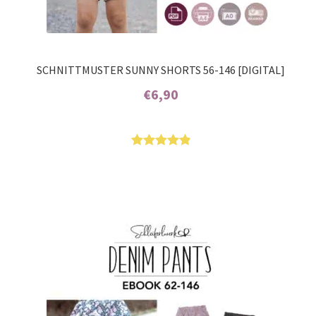
SCHNITTMUSTER SUNNY SHORTS 56-146 [DIGITAL]
€
6,90
Enthält 7% MwSt.
Bewertet
16
mit
4.94
von 5,
basierend
auf
Kundenbew
ertungen