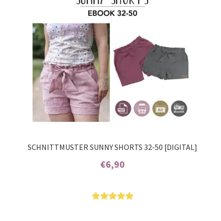
SCHNITTMUSTER SUNNY SHORTS 32-50 [DIGITAL]
€
6,90
Enthält 7% MwSt.
Bewertet
1
mit
5.00