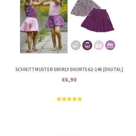
SCHNITTMUSTER SWIRLY SHORTS 62-146 [DIGITAL]
€
6,90
Enthält 7% MwSt.
Bewertet
9
mit
5.00
von 5,
basierend