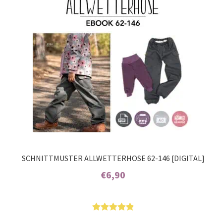
ertungen
SCHNITTMUSTER ALLWETTERHOSE 62-146 [DIGITAL]
€
6,90
Enthält 7% MwSt.
Bewertet
14