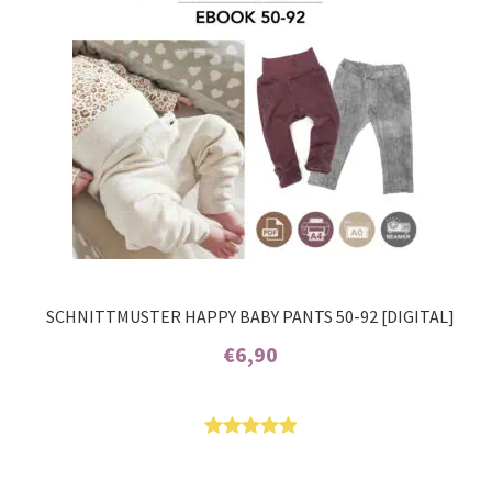
SCHNITTMUSTER HAPPY BABY PANTS 50-92 [DIGITAL]
€
6,90
Enthält 7% MwSt.
Bewertet
5
mit
5.00