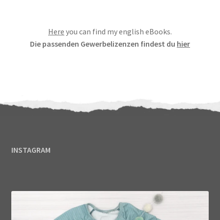
von 5,
basierend
Here
you can find my english eBooks.
auf
Die passenden Gewerbelizenzen findest du
hier
Kundenbew
ertung
INSTAGRAM