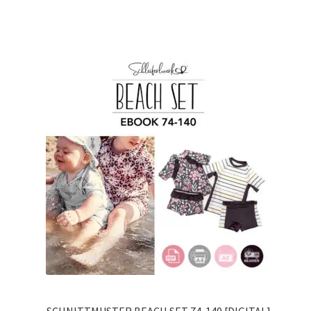
mit
4.86
von 5,
basierend
auf
Kundenbew
ertungen