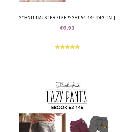
SCHNITTMUSTER SLEEPY SET 56-146 [DIGITAL]
€
6,90
Enthält 7% MwSt.
Bewertet
25
mit
5.00
von 5,
basierend
auf
Kundenbew
ertungen