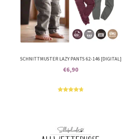
SCHNITTMUSTER LAZY PANTS 62-146 [DIGITAL]
€
6,90
Enthält 7% MwSt.
Bewertet
16
mit
4.75
von 5,
basierend
auf
Kundenbew