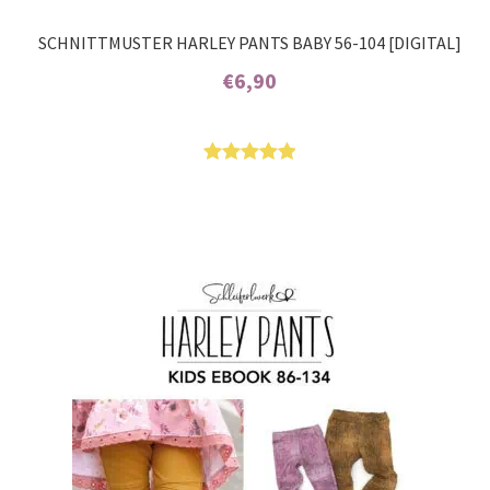
SCHNITTMUSTER HARLEY PANTS BABY 56-104 [DIGITAL]
€
6,90
Enthält 7% MwSt.
Bewertet
2
mit
5.00
von 5,
basierend
auf
Kundenbew
ertungen