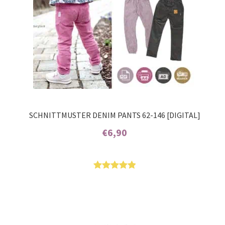
SCHNITTMUSTER DENIM PANTS 62-146 [DIGITAL]
€
6,90
Enthält 7% MwSt.
Bewertet
13
mit
5.00
von 5,
basierend