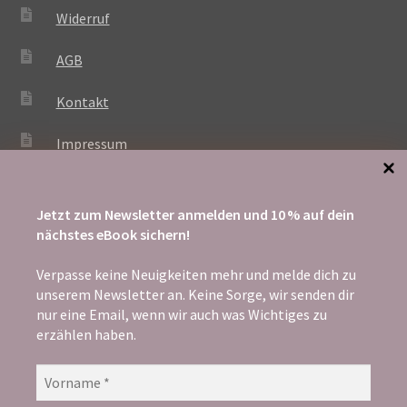
Widerruf
AGB
Kontakt
Impressum
Jetzt zum Newsletter anmelden und 10 % auf dein
ZAHLUNG
nächstes eBook sichern!
Verpasse keine Neuigkeiten mehr und melde dich zu
unserem Newsletter an. Keine Sorge, wir senden dir
nur eine Email, wenn wir auch was Wichtiges zu
erzählen haben.