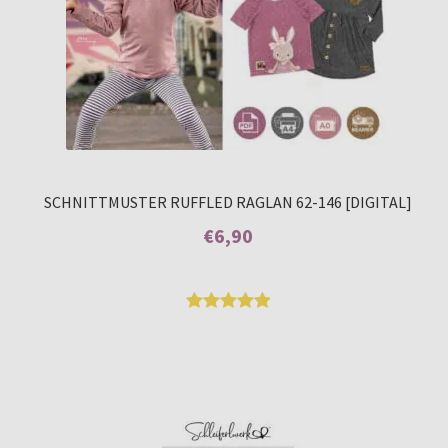
SCHNITTMUSTER RUFFLED RAGLAN 62-146 [DIGITAL]
€
6,90
Enthält 7% MwSt.
Bewertet
25
mit
5.00
von 5,
basierend
auf