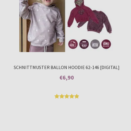
SCHNITTMUSTER BALLON HOODIE 62-146 [DIGITAL]
€
6,90
Enthält 7% MwSt.
Bewertet
2
mit
5.00
von 5,
basierend