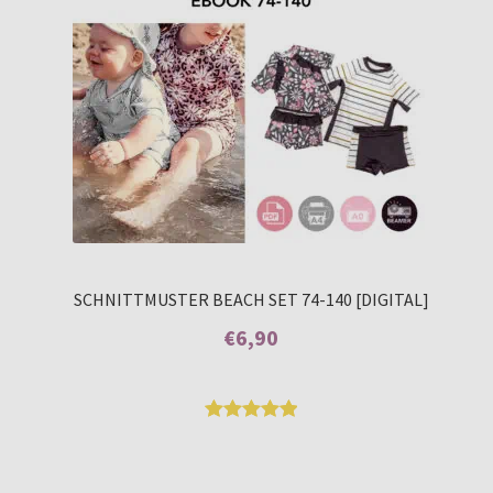
SCHNITTMUSTER BEACH SET 74-140 [DIGITAL]
€
6,90
Enthält 7% MwSt.
Bewertet
8
mit
5.00
von 5,