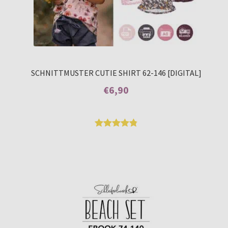
SCHNITTMUSTER CUTIE SHIRT 62-146 [DIGITAL]
€
6,90
Enthält 7% MwSt.
Bewertet
20
mit
4.85
von 5,
basierend
auf
Kundenbew
ertungen