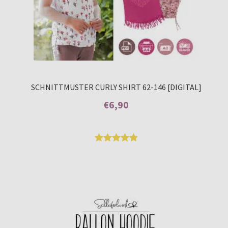
SCHNITTMUSTER CURLY SHIRT 62-146 [DIGITAL]
€
6,90
Enthält 7% MwSt.
Bewertet
9
mit
5.00
von 5,
basierend
auf
Kundenbew
ertungen