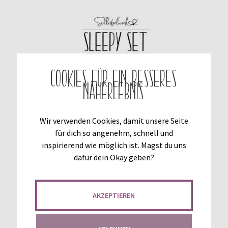
basierend
auf
Kundenbew
ertungen
Cookies für ein besseres
Näherlebnis
Wir verwenden Cookies, damit unsere Seite
für dich so angenehm, schnell und
inspirierend wie möglich ist. Magst du uns
dafür dein Okay geben?
AKZEPTIEREN
SCHNITTMUSTER SLEEPY SET 56-146 [DIGITAL]
€
6,90