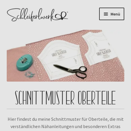
Zur
Zum
Menü
Navigation
Inhalt
Products
springen
springen
search
👤 Mein Konto
Unterm
Digitale Schnittmuster
auskla
Unterm
Papierschnittmuster
auskla
Schnittmuster Oberteile
Plotterdateien
Gewerbelizenz
Hier findest du meine Schnittmuster für Oberteile, die mit
verständlichen Nähanleitungen und besonderen Extras
Blog