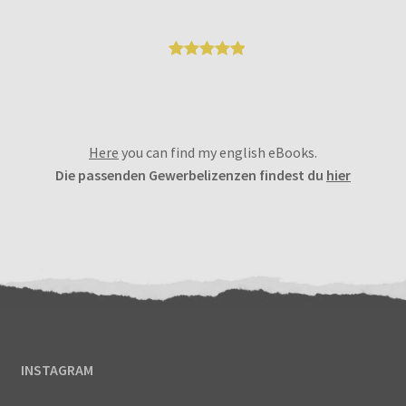
Enthält 7% MwSt.
Bewertet
6
mit
5.00
von 5,
basierend
Here
you can find my english eBooks.
auf
Die passenden Gewerbelizenzen findest du
hier
Kundenbew
ertungen
INSTAGRAM