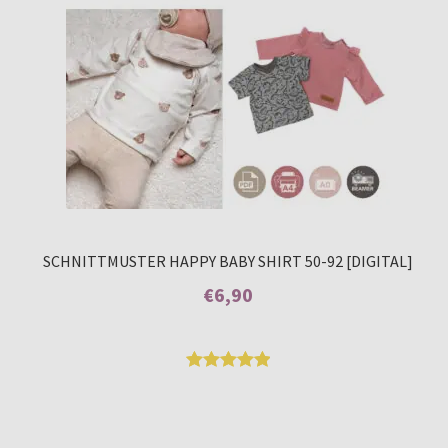
SCHNITTMUSTER HAPPY BABY SHIRT 50-92 [DIGITAL]
€
6,90
Enthält 7% MwSt.
Bewertet
6
mit
5.00
von 5,