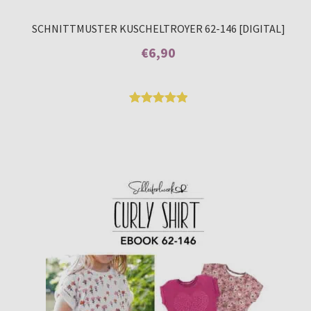
SCHNITTMUSTER KUSCHELTROYER 62-146 [DIGITAL]
€
6,90
Enthält 7% MwSt.
Bewertet
9
mit
5.00
von 5,
basierend
auf
Kundenbew
ertungen