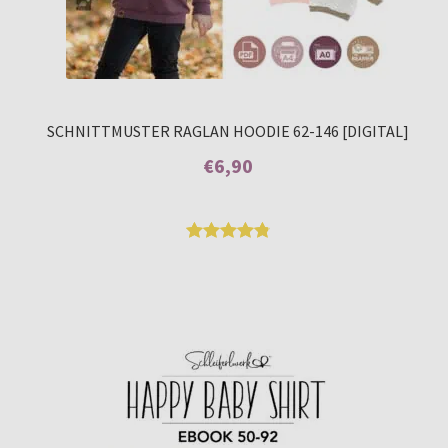
SCHNITTMUSTER RAGLAN HOODIE 62-146 [DIGITAL]
€
6,90
Enthält 7% MwSt.
Bewertet
22
mit
4.86
von 5,
basierend
auf
Kundenbew
ertungen