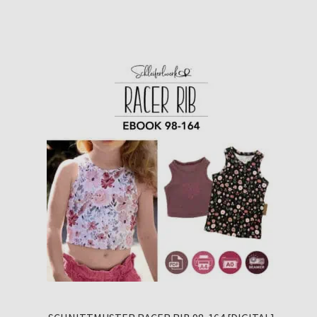
mit
5.00
von 5,
basierend
auf
Kundenbew
ertung