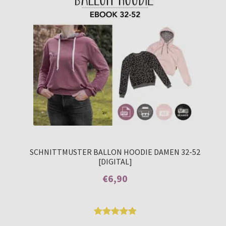
SCHNITTMUSTER BALLON HOODIE DAMEN 32-52
[DIGITAL]
€
6,90
Enthält 7% MwSt.
Bewertet
1