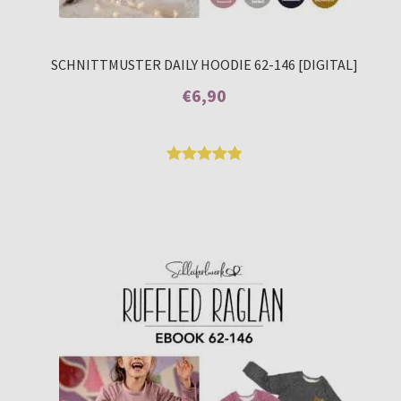
SCHNITTMUSTER DAILY HOODIE 62-146 [DIGITAL]
€
6,90
Enthält 7% MwSt.
Bewertet
15
mit
5.00
von 5,
basierend
auf
Kundenbew
ertungen