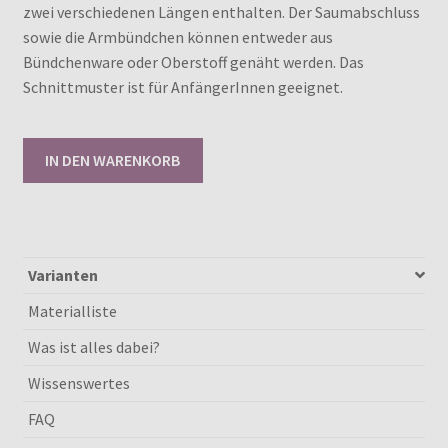
zwei verschiedenen Längen enthalten. Der Saumabschluss
sowie die Armbündchen können entweder aus
Bündchenware oder Oberstoff genäht werden. Das
Schnittmuster ist für AnfängerInnen geeignet.
Schnittmuster
IN DEN WARENKORB
Ballon
Hoodie
62-
146
[Digital]
Varianten
Menge
Materialliste
Was ist alles dabei?
Wissenswertes
FAQ