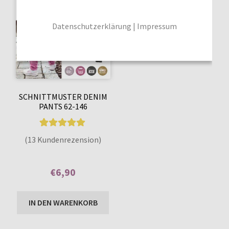
Datenschutzerklärung
|
Impressum
SCHNITTMUSTER DENIM
PANTS 62-146
13
Bewertet mit
(13 Kundenrezension)
5.00
von 5,
basierend auf
€
6,90
Kundenbewer
tungen
Enthält 7% MwSt.
IN DEN WARENKORB