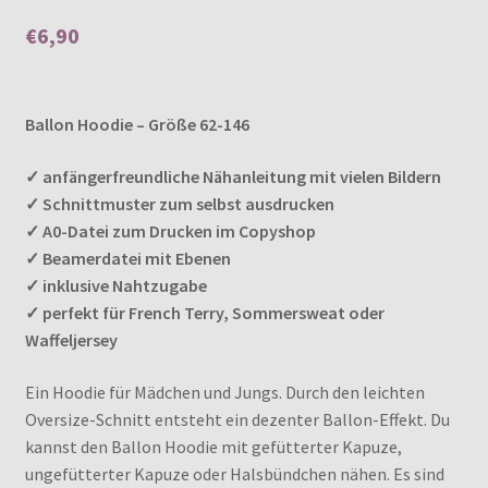
5.00
von 5,
€
6,90
basierend auf
Kundenbewer
tungen
Enthält 7% MwSt.
Ballon Hoodie – Größe 62-146
✓ anfängerfreundliche Nähanleitung mit vielen Bildern
✓ Schnittmuster zum selbst ausdrucken
✓ A0-Datei zum Drucken im Copyshop
✓ Beamerdatei mit Ebenen
✓ inklusive Nahtzugabe
✓ perfekt für French Terry, Sommersweat oder
Waffeljersey
Ein Hoodie für Mädchen und Jungs. Durch den leichten
Oversize-Schnitt entsteht ein dezenter Ballon-Effekt. Du
kannst den Ballon Hoodie mit gefütterter Kapuze,
ungefütterter Kapuze oder Halsbündchen nähen. Es sind