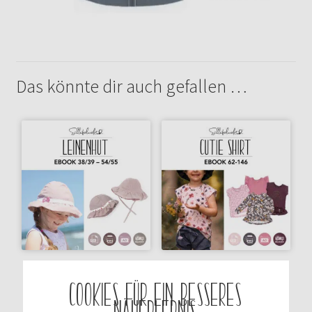
Das könnte dir auch gefallen …
SCHNITTMUSTER
SCHNITTMUSTER CUTIE
Cookies für ein besseres
LEINENHUT 38/39 – 54/55
SHIRT 62-146