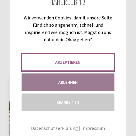
Näherlebnis
6
Bewertet mit
20
Bewertet mit
(6 Kundenrezension)
(20 Kundenrezension)
5.00
von 5,
4.85
von 5,
Wir verwenden Cookies, damit unsere Seite
basierend auf
basierend auf
für dich so angenehm, schnell und
€
5,90
€
6,90
Kundenbewer
Kundenbewer
inspirierend wie möglich ist. Magst du uns
tungen
tungen
Enthält 7% MwSt.
Enthält 7% MwSt.
dafür dein Okay geben?
IN DEN WARENKORB
IN DEN WARENKORB
AKZEPTIEREN
ABLEHNEN
BEARBEITEN
Datenschutzerklärung
|
Impressum