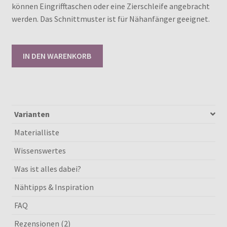
können Eingrifftaschen oder eine Zierschleife angebracht
werden. Das Schnittmuster ist für Nähanfänger geeignet.
Schnittmuster
IN DEN WARENKORB
Sunny
Skirt
80-
146
[Digital]
Varianten
Menge
Materialliste
Wissenswertes
Was ist alles dabei?
Nähtipps & Inspiration
FAQ
Rezensionen (2)