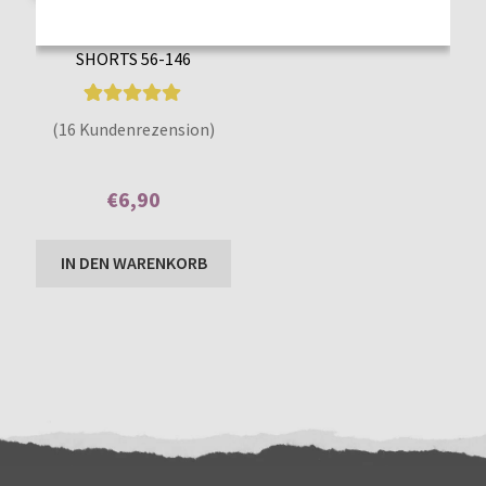
SCHNITTMUSTER SUNNY
SHORTS 56-146
16
Bewertet mit
(16 Kundenrezension)
4.94
von 5,
basierend auf
€
6,90
Kundenbewer
tungen
Enthält 7% MwSt.
IN DEN WARENKORB