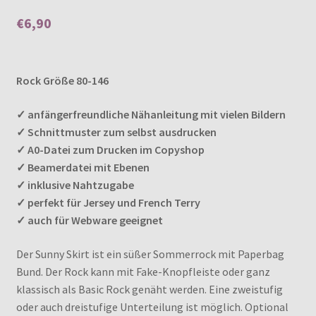
5.00
von 5,
€
6,90
basierend auf
Kundenbewer
tungen
Enthält 7% MwSt.
Rock Größe 80-146
✓ anfängerfreundliche Nähanleitung mit vielen Bildern
✓ Schnittmuster zum selbst ausdrucken
✓ A0-Datei zum Drucken im Copyshop
✓ Beamerdatei mit Ebenen
✓ inklusive Nahtzugabe
✓ perfekt für Jersey und French Terry
✓ auch für Webware geeignet
Der Sunny Skirt ist ein süßer Sommerrock mit Paperbag
Bund. Der Rock kann mit Fake-Knopfleiste oder ganz
klassisch als Basic Rock genäht werden. Eine zweistufig
oder auch dreistufige Unterteilung ist möglich. Optional