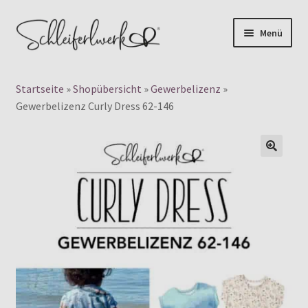
Zur
Zum
Menü
Navigation
Inhalt
Products
springen
springen
search
Startseite
»
Shopübersicht
»
Gewerbelizenz
»
👤 Mein Konto
Gewerbelizenz Curly Dress 62-146
Unterm
Digitale Schnittmuster
auskla
🔍
Unterm
Papierschnittmuster
auskla
Plotterdateien
Gewerbelizenz
Blog