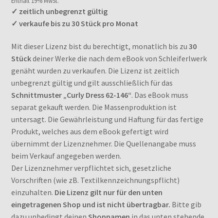
Enthält 19% MwSt.
✓ zeitlich unbegrenzt gültig
✓ verkaufe bis zu 30 Stück pro Monat
Mit dieser Lizenz bist du berechtigt, monatlich bis zu
30
Stück
deiner Werke die nach dem eBook von Schleiferlwerk
genäht wurden zu verkaufen. Die Lizenz ist zeitlich
unbegrenzt gültig und gilt ausschließlich für das
Schnittmuster „Curly Dress 62-146“
. Das eBook muss
separat gekauft werden. Die Massenproduktion ist
untersagt. Die Gewährleistung und Haftung für das fertige
Produkt, welches aus dem eBook gefertigt wird
übernimmt der Lizenznehmer. Die Quellenangabe muss
beim Verkauf angegeben werden.
Der Lizenznehmer verpflichtet sich, gesetzliche
Vorschriften (wie zB. Textilkennzeichnungspflicht)
einzuhalten.
Die Lizenz gilt nur für den unten
eingetragenen Shop und ist nicht übertragbar.
Bitte gib
dazu unbedingt deinen
Shopnamen
in das unten stehende