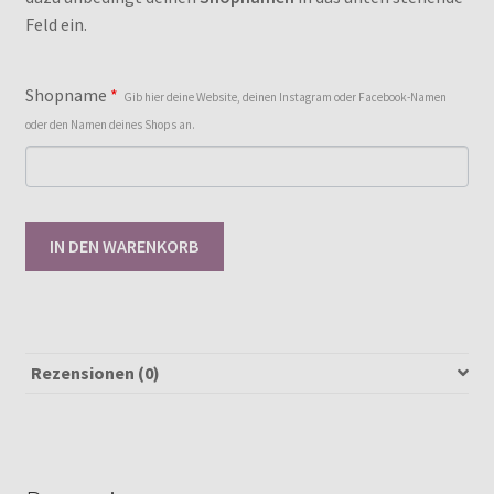
Feld ein.
Shopname
*
Gib hier deine Website, deinen Instagram oder Facebook-Namen
oder den Namen deines Shops an.
Gewerbelizenz
IN DEN WARENKORB
Curly
Dress
62-
146
[Digital]
Rezensionen (0)
Menge