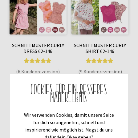
SCHNITTMUSTER CURLY
SCHNITTMUSTER CURLY
DRESS 62-146
SHIRT 62-146
6
Bewertet mit
9
Bewertet mit
(6 Kundenrezension)
(9 Kundenrezension)
5.00
von 5,
5.00
von 5,
basierend auf
basierend auf
Cookies für ein besseres
€
6,90
€
6,90
Kundenbewer
Kundenbewer
Näherlebnis
tungen
tungen
Enthält 7% MwSt.
Enthält 7% MwSt.
IN DEN WARENKORB
IN DEN WARENKORB
Wir verwenden Cookies, damit unsere Seite
für dich so angenehm, schnell und
inspirierend wie möglich ist. Magst du uns
dafür dein Okay geben?