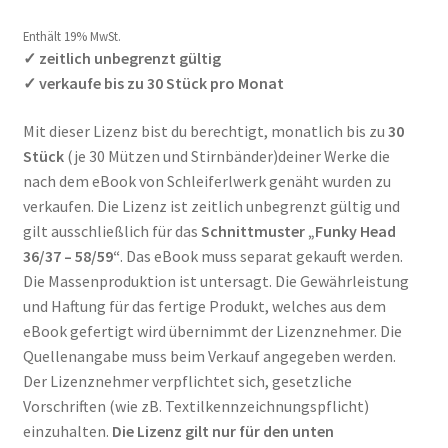
tung
Enthält 0% Mehrwertsteuer
Enthält 19% MwSt.
✓ zeitlich unbegrenzt gültig
✓ verkaufe bis zu 30 Stück pro Monat
Mit dieser Lizenz bist du berechtigt, monatlich bis zu
30
Stück
(je 30 Mützen und Stirnbänder)deiner Werke die
nach dem eBook von Schleiferlwerk genäht wurden zu
verkaufen. Die Lizenz ist zeitlich unbegrenzt gültig und
gilt ausschließlich für das
Schnittmuster „Funky Head
36/37 – 58/59“
. Das eBook muss separat gekauft werden.
Die Massenproduktion ist untersagt. Die Gewährleistung
und Haftung für das fertige Produkt, welches aus dem
eBook gefertigt wird übernimmt der Lizenznehmer. Die
Quellenangabe muss beim Verkauf angegeben werden.
Der Lizenznehmer verpflichtet sich, gesetzliche
Vorschriften (wie zB. Textilkennzeichnungspflicht)
einzuhalten.
Die Lizenz gilt nur für den unten