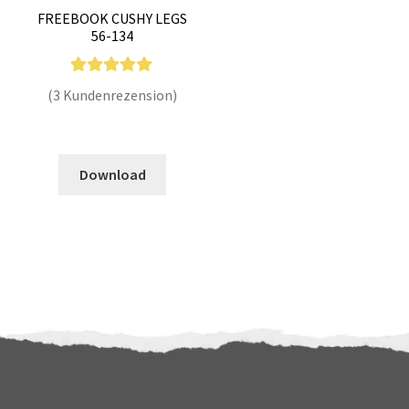
FREEBOOK CUSHY LEGS
56-134
3
Bewertet mit
(3 Kundenrezension)
5.00
von 5,
basierend auf
Enthält 7% MwSt.
Kundenbewer
Download
tungen