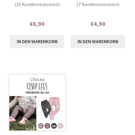
15
Bewertet mit
7
Bewertet mit
(15 Kundenrezension)
(7 Kundenrezension)
5.00
von 5,
4.71
von 5,
basierend auf
basierend auf
€
6,90
€
4,90
Kundenbewer
Kundenbewe
tungen
rtungen
Enthält 7% MwSt.
Enthält 7% MwSt.
IN DEN WARENKORB
IN DEN WARENKORB