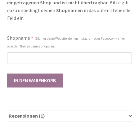
eingetragenen Shop und ist nicht übertragbar.
Bitte gib
dazu unbedingt deinen
Shopnamen
in das unten stehende
Feld ein.
Shopname
*
Gib hier deine Website, deinen Instagram oder Facebook-Namen
oder den Namen deines Shops an.
Gewerbelizenz
IN DEN WARENKORB
Funky
Head
36/37
-
58/59
Rezensionen (1)
[Digital]
Menge