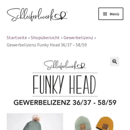
Zur
Zum
Menü
Navigation
Inhalt
Products
springen
springen
search
Startseite
»
Shopübersicht
»
Gewerbelizenz
»
👤 Mein Konto
Gewerbelizenz Funky Head 36/37 – 58/59
Unterm
Schnittmuster
auskla
🔍
Unterm
Papierschnittmuster
auskla
Plotterdateien
Gewerbelizenz
Blog