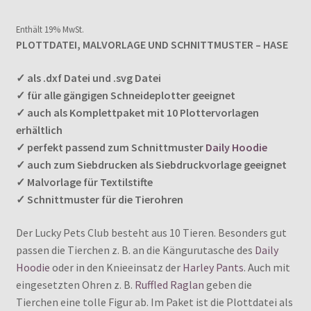
Kundenbew
Enthält 0% Mehrwertsteuer
Enthält 19% MwSt.
ertungen
PLOTTDATEI, MALVORLAGE UND SCHNITTMUSTER – HASE
✓ als .dxf Datei und .svg Datei
✓ für alle gängigen Schneideplotter geeignet
✓ auch als Komplettpaket mit 10 Plottervorlagen
erhältlich
✓ perfekt passend zum Schnittmuster
Daily Hoodie
✓ auch zum Siebdrucken als Siebdruckvorlage geeignet
✓ Malvorlage für Textilstifte
✓ Schnittmuster für die Tierohren
Der Lucky Pets Club besteht aus 10 Tieren. Besonders gut
passen die Tierchen z. B. an die Kängurutasche des
Daily
Hoodie
oder in den Knieeinsatz der
Harley Pants
. Auch mit
eingesetzten Ohren z. B.
Ruffled Raglan
geben die
Tierchen eine tolle Figur ab. Im Paket ist die Plottdatei als