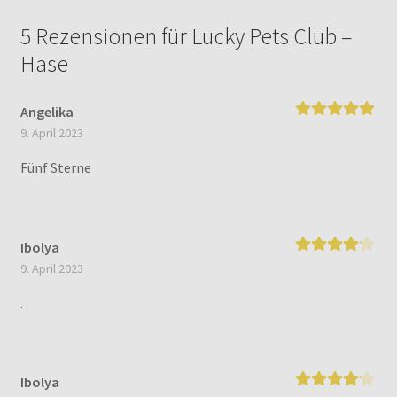
5 Rezensionen für
Lucky Pets Club –
Hase
Angelika
Bewertet mit
9. April 2023
5
von 5
Fünf Sterne
Ibolya
Bewertet
9. April 2023
mit
4
von 5
.
Ibolya