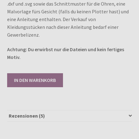
.dxf und .svg sowie das Schnittmuster für die Ohren, eine
Malvorlage fürs Gesicht (falls du keinen Plotter hast) und
eine Anleitung enthalten. Der Verkauf von
Kleidungsstücken nach dieser Anleitung bedarf einer
Gewerbelizenz.
Achtung: Du erwirbst nur die Dateien und kein fertiges
Motiv.
Lucky
IN DEN WARENKORB
Pets
Club
-
Hase
[Digital]
Rezensionen (5)
Menge