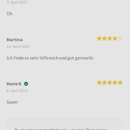
Bewertet
9. April 2023
mit
4
von 5
Ok.
Martina
Bewertet
14. April 2023
mit
4
von 5
Ich finde es sehr hilfsreich und gut gemacht.
Marie R.
Bewertet mit
8. April 2024
5
von 5
Super