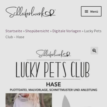
Zur
Zum
Menü
Navigation
Inhalt
Products
springen
springen
search
Startseite
»
Shopübersicht
»
Digitale Vorlagen
»
Lucky Pets
👤 Mein Konto
Club – Hase
Unterm
Digitale Schnittmuster
auskla
🔍
Unterm
Papierschnittmuster
auskla
Plotterdateien
Gewerbelizenz
Blog