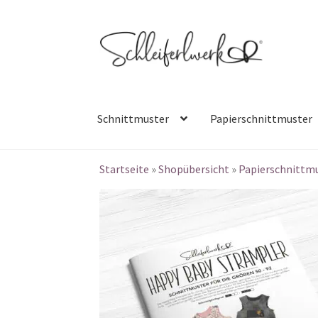
Zur
Zum
Navigation
Inhalt
springen
springen
Schnittmuster
Papierschnittmuster
Startseite
»
Shopübersicht
»
Papierschnittm