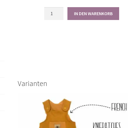
Papierschnittmuster
IN DEN WARENKORB
Happy
Baby
Strampler
50-
92
Menge
Varianten