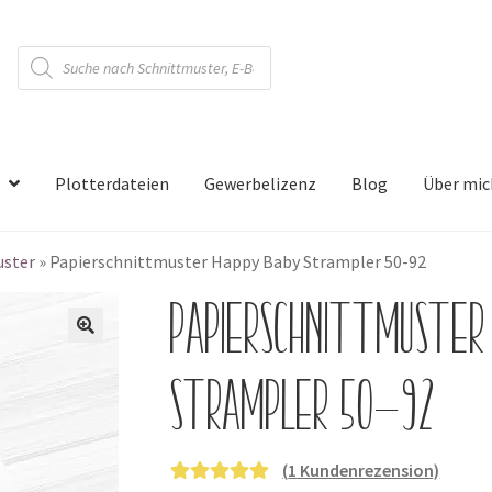
Products
search
Plotterdateien
Gewerbelizenz
Blog
Über mic
uster
»
Papierschnittmuster Happy Baby Strampler 50-92
Papierschnittmuster
🔍
Strampler 50-92
(
1
Kundenrezension)