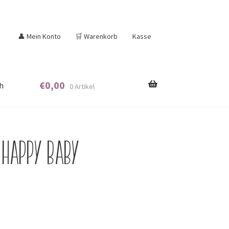
👤 Mein Konto
🛒 Warenkorb
Kasse
€
0,00
h
0 Artikel
 Happy Baby