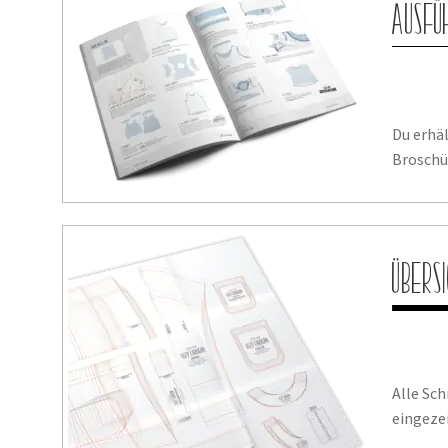
Ausfü
Du erhä
Broschür
Übers
Alle Sc
eingezei