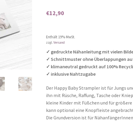
Bewertet mit
1
5.00
von 5,
€
12,90
basierend auf
Kundenbewer
tung
Enthält 0% Mehrwertsteuer
Enthält 19% MwSt.
zzgl.
Versand
✓ gedruckte Nähanleitung mit vielen Bild
✓ Schnittmuster ohne Überlappungen au
✓ klimaneutral gedruckt auf 100% Recycl
✓ inklusive Nahtzugabe
Der Happy Baby Strampler ist für Jungs u
ihn mit Rüsche, Raffung, Tasche oder Knie
kleine Kinder mit Füßchen und für größere
kann optional eine Knopfleiste angebrach
Die Grundversion ist für NähanfängerInnen