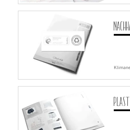
Nachh
Klimane
Plast