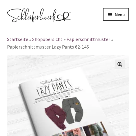
Zur
Zum
Menü
Navigation
Inhalt
Products
springen
springen
search
Startseite
»
Shopübersicht
»
Papierschnittmuster
»
👤 Mein Konto
Papierschnittmuster Lazy Pants 62-146
Unterm
Digitale Schnittmuster
auskla
🔍
Unterm
Papierschnittmuster
auskla
Plotterdateien
Gewerbelizenz
Blog