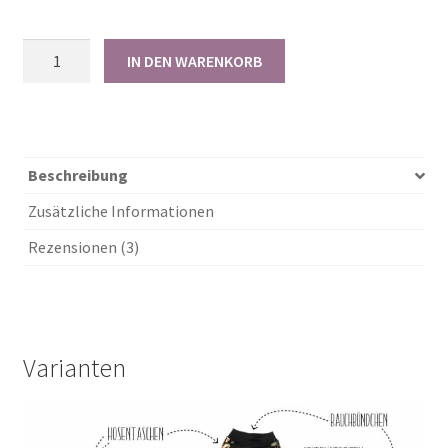
Papierschnittmuster
IN DEN WARENKORB
Lazy
Pants
62-
146
Menge
Beschreibung
Zusätzliche Informationen
Rezensionen (3)
Varianten