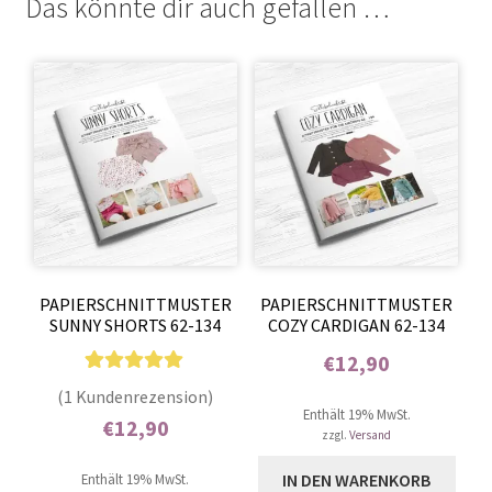
Das könnte dir auch gefallen …
PAPIERSCHNITTMUSTER
PAPIERSCHNITTMUSTER
SUNNY SHORTS 62-134
COZY CARDIGAN 62-134
€
12,90
1
Bewertet mit
Enthält 0% Mehrwertsteuer
(1 Kundenrezension)
5.00
von 5,
Enthält 19% MwSt.
€
12,90
zzgl.
Versand
basierend auf
Enthält 0% Mehrwertsteuer
Kundenbewer
IN DEN WARENKORB
Enthält 19% MwSt.