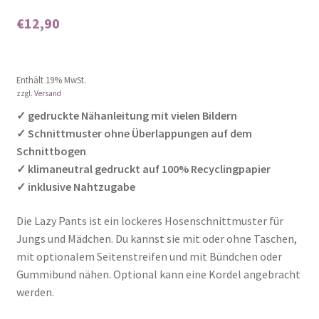
5.00
von 5,
€
12,90
basierend auf
Kundenbewer
tungen
Enthält 0% Mehrwertsteuer
Enthält 19% MwSt.
zzgl.
Versand
✓ gedruckte Nähanleitung mit vielen Bildern
✓ Schnittmuster ohne Überlappungen auf dem
Schnittbogen
✓ klimaneutral gedruckt auf 100% Recyclingpapier
✓ inklusive Nahtzugabe
Die Lazy Pants ist ein lockeres Hosenschnittmuster für
Jungs und Mädchen. Du kannst sie mit oder ohne Taschen,
mit optionalem Seitenstreifen und mit Bündchen oder
Gummibund nähen. Optional kann eine Kordel angebracht
werden.