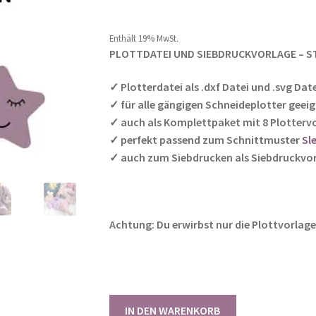
Kundenbewer
tung
Enthält 0% Mehrwertsteuer
Enthält 19% MwSt.
PLOTTDATEI UND SIEBDRUCKVORLAGE – S
✓ Plotterdatei als .dxf Datei und .svg Date
✓ für alle gängigen Schneideplotter geei
✓ auch als Komplettpaket mit 8 Plottervo
✓ perfekt passend zum Schnittmuster
Sl
✓ auch zum Siebdrucken als Siebdruckvor
Achtung: Du erwirbst nur die Plottvorlage 
Plottdatei
IN DEN WARENKORB