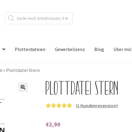
Products
search
Plotterdateien
Gewerbelizenz
Blog
Über mic
en
»
Plottdatei Stern
Plottdatei Stern
🔍
(
1
Kundenrezension)
Bewertet mit
1
5.00
von 5,
€
2,90
basierend auf