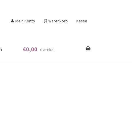
👤 Mein Konto
🛒 Warenkorb
Kasse
€
0,00
h
0 Artikel