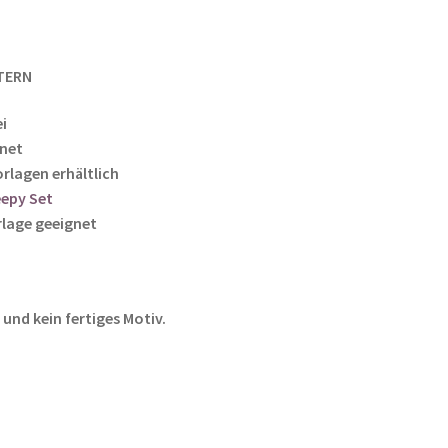
TERN
i
gnet
rlagen erhältlich
eepy Set
lage geeignet
und kein fertiges Motiv.