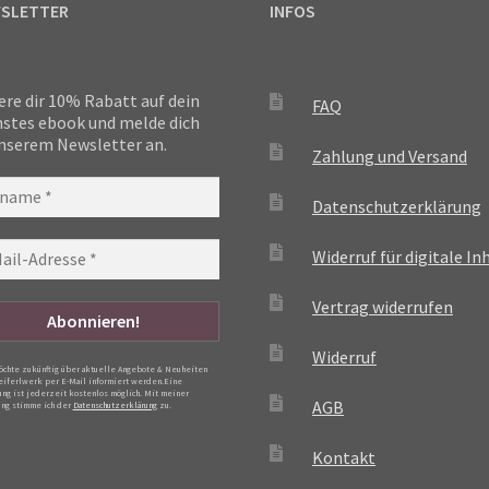
SLETTER
INFOS
ere dir 10% Rabatt auf dein
FAQ
stes ebook und melde dich
nserem Newsletter an.
Zahlung und Versand
Datenschutzerklärung
Widerruf für digitale In
Vertrag widerrufen
Widerruf
möchte zukünftig über aktuelle Angebote & Neuheiten
eiferlwerk per E-Mail informiert werden.Eine
ng ist jederzeit kostenlos möglich. Mit meiner
AGB
ng stimme ich der
Datenschutzerklärung
zu.
Kontakt