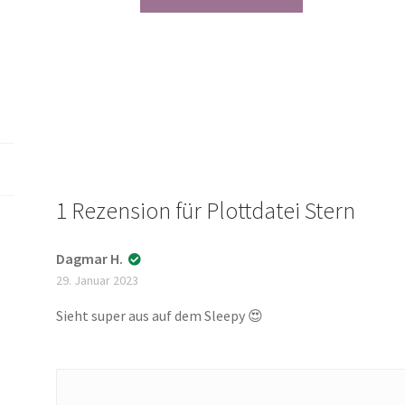
Stern
[Digital]
Menge
1 Rezension für
Plottdatei Stern
Dagmar H.
29. Januar 2023
Sieht super aus auf dem Sleepy 😍