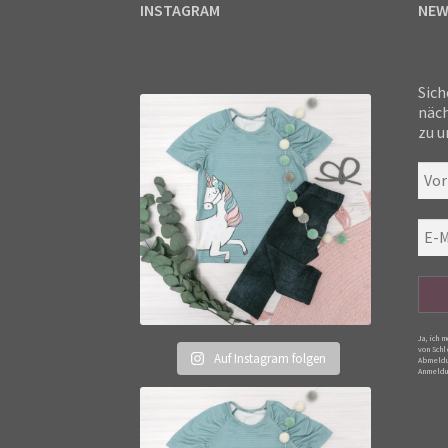
INSTAGRAM
NEW
Sich
näch
zu u
Ja, ich 
von Schl
Auf Instagram folgen
Abmeldu
Anmeldu