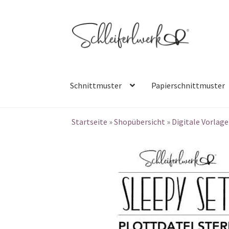
Zur
Zum
Navigation
Inhalt
springen
springen
Schnittmuster
Papierschnittmuster
Startseite
»
Shopübersicht
»
Digitale Vorlag