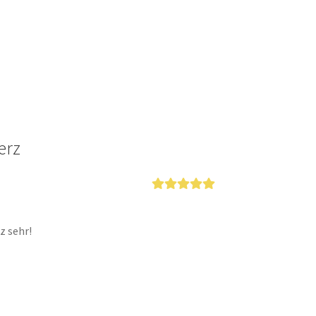
erz
Bewertet mit
5
von 5
z sehr!