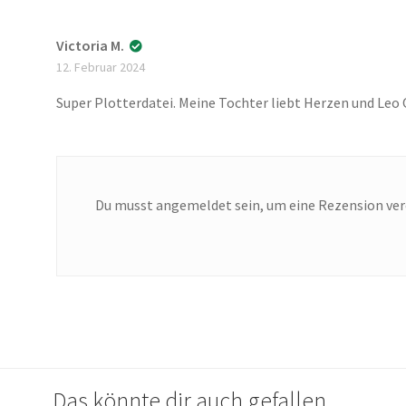
Victoria M.
12. Februar 2024
Super Plotterdatei. Meine Tochter liebt Herzen und Leo O
Du musst
angemeldet
sein, um eine Rezension ver
Das könnte dir auch gefallen …