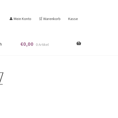
👤 Mein Konto
🛒 Warenkorb
Kasse
€
0,00
h
0 Artikel
rz