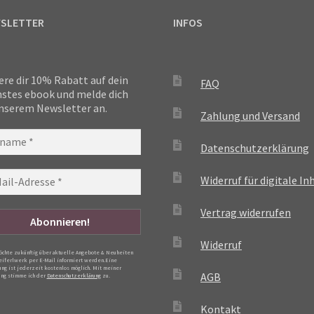
SLETTER
INFOS
ere dir 10% Rabatt auf dein
FAQ
stes ebook und melde dich
nserem Newsletter an.
Zahlung und Versand
Datenschutzerklärung
Widerruf für digitale In
Vertrag widerrufen
Widerruf
möchte zukünftig über aktuelle Angebote & Neuheiten
eiferlwerk per E-Mail informiert werden.Eine
ng ist jederzeit kostenlos möglich. Mit meiner
AGB
ng stimme ich der
Datenschutzerklärung
zu.
Kontakt