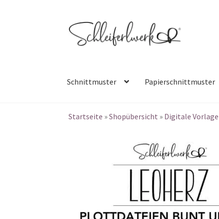
Zur
Zum
Navigation
Inhalt
springen
springen
Schnittmuster
Papierschnittmuster
Startseite
»
Shopübersicht
»
Digitale Vorlag