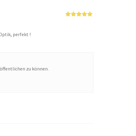
Bewertet mit
5
von 5
ptik, perfekt !
öffentlichen zu können.