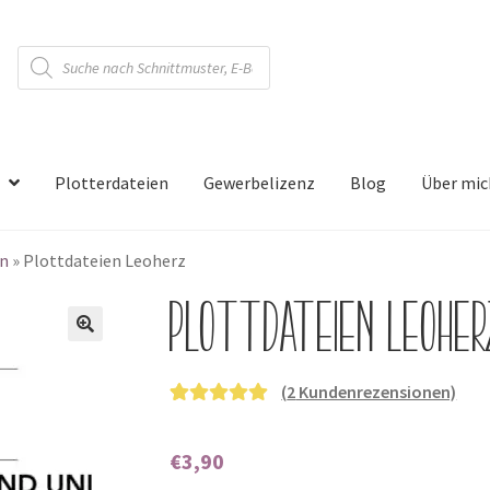
Products
search
Plotterdateien
Gewerbelizenz
Blog
Über mic
en
»
Plottdateien Leoherz
Plottdateien Leohe
🔍
(
2
Kundenrezensionen)
Bewertet mit
2
5.00
von 5,
€
3,90
basierend auf