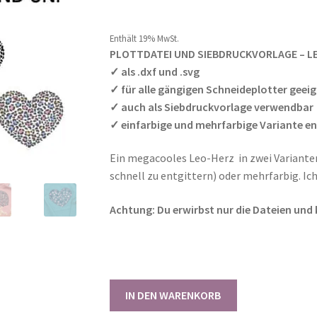
Kundenbewer
tungen
Enthält 0% Mehrwertsteuer
Enthält 19% MwSt.
PLOTTDATEI UND SIEBDRUCKVORLAGE – L
✓
als .dxf und .svg
✓
für alle gängigen Schneideplotter geei
✓ auch als Siebdruckvorlage verwendbar
✓ einfarbige und mehrfarbige Variante e
Ein megacooles Leo-Herz in zwei Varianten
schnell zu entgittern) oder mehrfarbig. Ic
Achtung: Du erwirbst nur die Dateien und k
Plottdateien
IN DEN WARENKORB
Leoherz