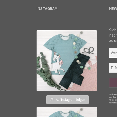
INSTAGRAM
NEW
Sich
näch
zu u
Ja, ich 
von Schl
Auf Instagram folgen
Abmeldu
Anmeldu