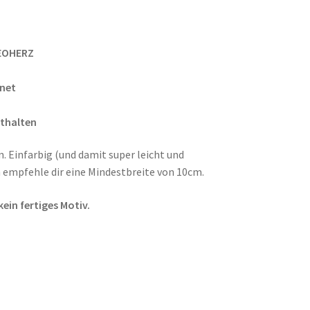
EOHERZ
gnet
nthalten
. Einfarbig (und damit super leicht und
h empfehle dir eine Mindestbreite von 10cm.
ein fertiges Motiv.