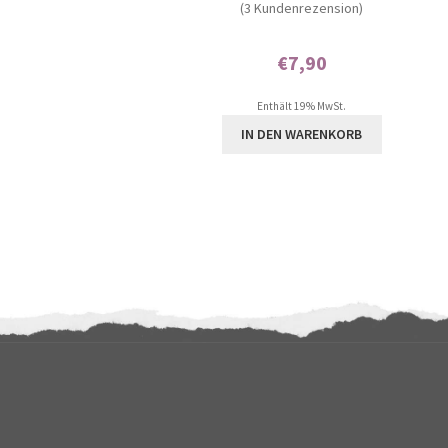
(3 Kundenrezension)
5.00
von 5,
basierend auf
€
7,90
Kundenbewer
Enthält 0% Mehrwertsteuer
tungen
Enthält 19% MwSt.
IN DEN WARENKORB