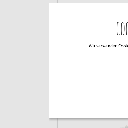
Kostenlose Schnittmuster
Kinderleggings
Co
Mit unserem kostenlosen Schnit
Freebook – kannst du ganz einfa
Wir verwenden Cooki
…weiterlesen