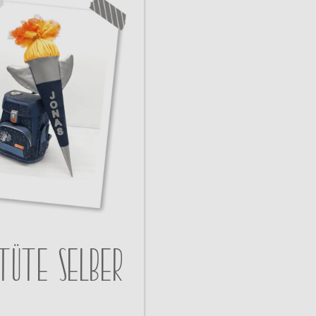
Ja, ich möchte zukünftig über aktuelle Angebote & Neuheiten von
Schleiferlwerk per E-Mail informiert werden.Eine Abmeldung ist
jederzeit kostenlos möglich. Mit meiner Anmeldung stimme ich der
Datenschutzerklärung
zu
tüte selber