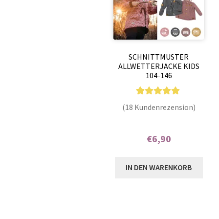
SCHNITTMUSTER
ALLWETTERJACKE KIDS
104-146
18
Bewertet mit
(18 Kundenrezension)
5.00
von 5,
basierend auf
€
6,90
Kundenbewer
tungen
Enthält 7% MwSt.
IN DEN WARENKORB