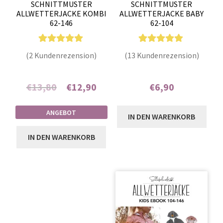
SCHNITTMUSTER
SCHNITTMUSTER
ALLWETTERJACKE KOMBI
ALLWETTERJACKE BABY
62-146
62-104
2
Bewertet mit
13
Bewertet mit
(2 Kundenrezension)
(13 Kundenrezension)
5.00
von 5,
4.77
von 5,
basierend auf
basierend auf
Ursprünglicher
Aktueller
€
13,80
€
12,90
€
6,90
Kundenbewer
Kundenbewe
tungen
rtungen
Enthält 7% MwSt.
Enthält 7% MwSt.
Preis
Preis
ANGEBOT
IN DEN WARENKORB
war:
ist:
IN DEN WARENKORB
€13,80
€12,90.