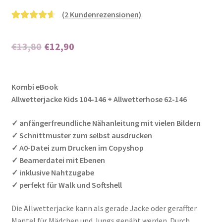
(
2
Kundenrezensionen)
Bewertet mit
2
4.50
von 5,
Ursprünglicher
Aktueller
€
13,80
€
12,90
basierend
Preis
Preis
auf
Kundenbew
Enthält 7% MwSt.
war:
ist:
Kombi eBook
ertungen
€13,80
€12,90.
Allwetterjacke Kids 104-146 + Allwetterhose 62-146
✓ anfängerfreundliche Nähanleitung mit vielen Bildern
✓ Schnittmuster zum selbst ausdrucken
✓ A0-Datei zum Drucken im Copyshop
✓ Beamerdatei mit Ebenen
✓ inklusive Nahtzugabe
✓ perfekt für Walk und Softshell
Die Allwetterjacke kann als gerade Jacke oder geraffter
Mantel für Mädchen und Jungs genäht werden. Durch