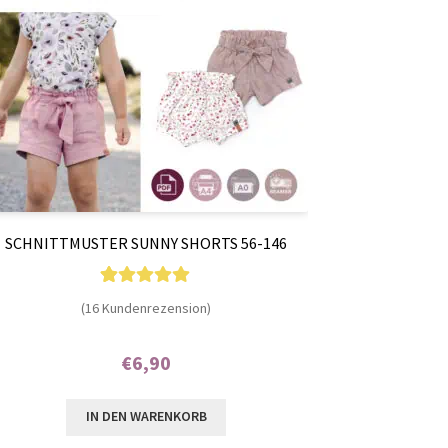
SCHNITTMUSTER SUNNY SHORTS 56-146
16
Bewertet mit
(16 Kundenrezension)
4.94
von 5,
basierend auf
€
6,90
Kundenbewer
Enthält 7% MwSt.
tungen
IN DEN WARENKORB