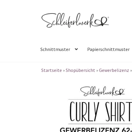
Zur
Zum
Navigation
Inhalt
springen
springen
Schnittmuster
Papierschnittmuster
Startseite
»
Shopübersicht
»
Gewerbelizenz