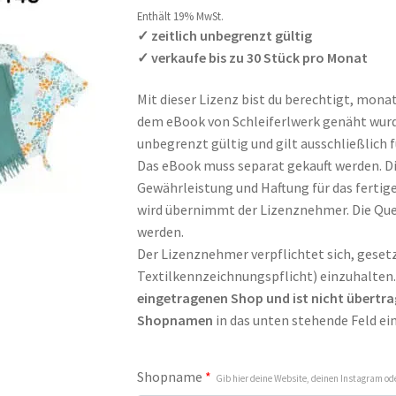
Enthält 19% MwSt.
✓ zeitlich unbegrenzt gültig
✓ verkaufe bis zu 30 Stück pro Monat
Mit dieser Lizenz bist du berechtigt, monat
dem eBook von Schleiferlwerk genäht wurden
unbegrenzt gültig und gilt ausschließlich 
Das eBook muss separat gekauft werden. Di
Gewährleistung und Haftung für das fertig
wird übernimmt der Lizenznehmer. Die Qu
werden.
Der Lizenznehmer verpflichtet sich, gesetz
Textilkennzeichnungspflicht) einzuhalten
eingetragenen Shop und ist nicht übertra
Shopnamen
in das unten stehende Feld ein
Shopname
*
Gib hier deine Website, deinen Instagram 