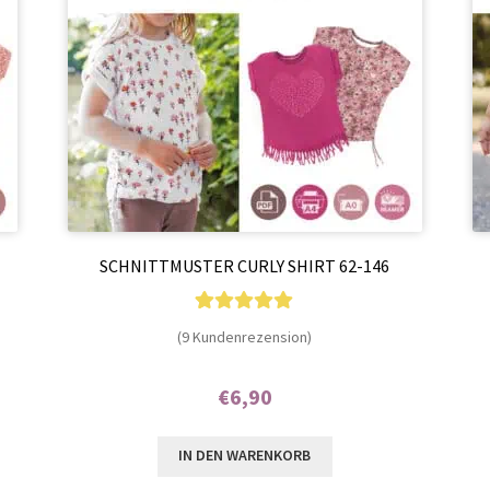
SCHNITTMUSTER CURLY SHIRT 62-146
9
Bewertet mit
(9 Kundenrezension)
5.00
von 5,
basierend auf
€
6,90
Kundenbewer
Enthält 7% MwSt.
tungen
IN DEN WARENKORB