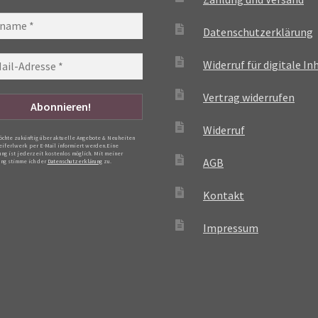
Datenschutzerklärung
Widerruf für digitale In
Vertrag widerrufen
Widerruf
möchte zukünftig über aktuelle Angebote & Neuheiten
eiferlwerk per E-Mail informiert werden.Eine
ng ist jederzeit kostenlos möglich. Mit meiner
AGB
ng stimme ich der
Datenschutzerklärung
zu.
Kontakt
Impressum