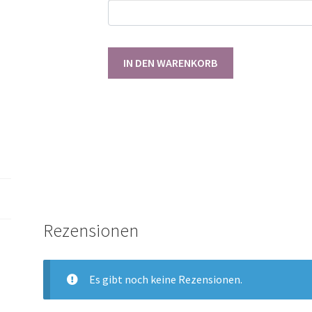
Gewerbelizenz
IN DEN WARENKORB
Curly
Shirt
62-
146
[Digital]
Menge
Rezensionen
Es gibt noch keine Rezensionen.