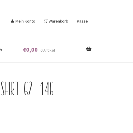
👤 Mein Konto
🛒 Warenkorb
Kasse
€
0,00
h
0 Artikel
 Shirt 62-146