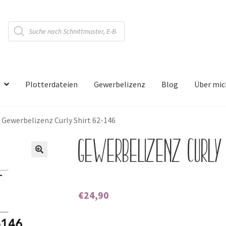
Products
search
Plotterdateien
Gewerbelizenz
Blog
Über mic
»
Gewerbelizenz Curly Shirt 62-146
Gewerbelizenz Curly
🔍
€
24,90
Enthält 0% Mehrwertsteuer