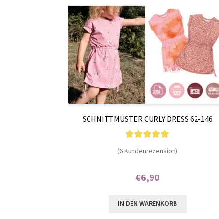
SCHNITTMUSTER CURLY DRESS 62-146
6
Bewertet mit
(6 Kundenrezension)
5.00
von 5,
basierend auf
€
6,90
Kundenbewer
Enthält 7% MwSt.
tungen
IN DEN WARENKORB