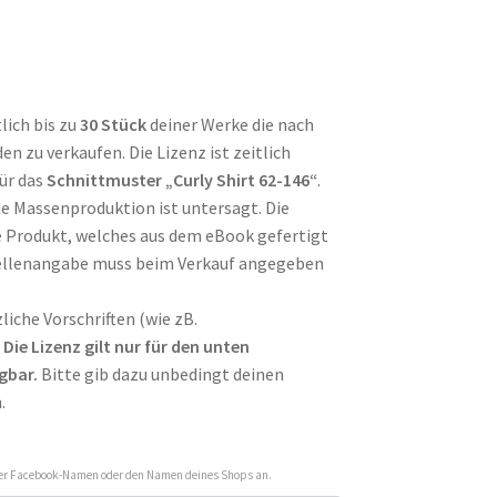
lich bis zu
30 Stück
deiner Werke die nach
 zu verkaufen. Die Lizenz ist zeitlich
für das
Schnittmuster „Curly Shirt 62-146“
.
e Massenproduktion ist untersagt. Die
e Produkt, welches aus dem eBook gefertigt
ellenangabe muss beim Verkauf angegeben
liche Vorschriften (wie zB.
.
Die Lizenz gilt nur für den unten
gbar.
Bitte gib dazu unbedingt deinen
.
oder Facebook-Namen oder den Namen deines Shops an.