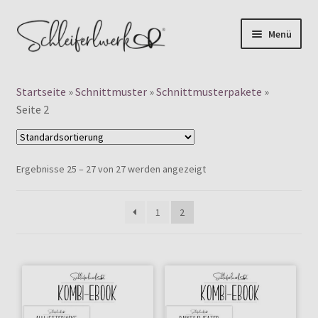
Zur
Zum
Menü
Navigation
Inhalt
Products
springen
springen
search
Startseite
»
Schnittmuster
»
Schnittmusterpakete
»
👤 Mein Konto
Seite 2
Unterm
Digitale Schnittmuster
auskla
Ergebnisse 25 – 27 von 27 werden angezeigt
FÜR BABYS
1
2
FÜR KINDER
FÜR DAMEN
——————–