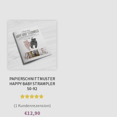
PAPIERSCHNITTMUSTER
HAPPY BABY STRAMPLER
50-92
1
Bewertet mit
(1 Kundenrezension)
5.00
von 5,
€
12,90
basierend auf