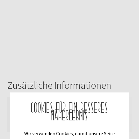
Zusätzliche Informationen
Cookies für ein besseres
Gewicht
0,120 kg
Näherlebnis
Größe
21 × 30 × 0,5 cm
Wir verwenden Cookies, damit unsere Seite