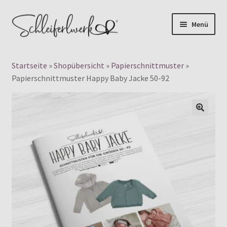
Zur
Zum
Menü
Navigation
Inhalt
Products
springen
springen
search
Startseite
»
Shopübersicht
»
Papierschnittmuster
»
👤 Mein Konto
Papierschnittmuster Happy Baby Jacke 50-92
Unterm
Digitale Schnittmuster
auskla
🔍
Unterm
Papierschnittmuster
auskla
Plotterdateien
Gewerbelizenz
Blog