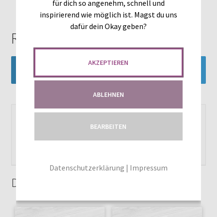
für dich so angenehm, schnell und
inspirierend wie möglich ist. Magst du uns
dafür dein Okay geben?
Rezensionen
AKZEPTIEREN
Es gibt noch keine Rezensionen.
ABLEHNEN
Du musst
angemeldet
sein, um eine Rezension
BEARBEITEN
veröffentlichen zu können.
Datenschutzerklärung
|
Impressum
Das könnte dir auch gefallen …