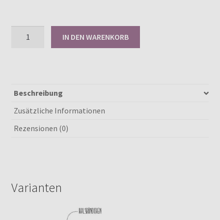
Papierschnittmuster
IN DEN WARENKORB
Happy
Baby
Jacke
50-
92
Beschreibung
Menge
Zusätzliche Informationen
Rezensionen (0)
Varianten