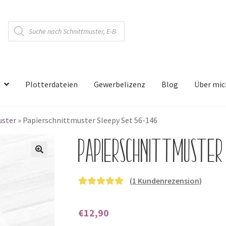
Products
search
Plotterdateien
Gewerbelizenz
Blog
Über mic
uster
»
Papierschnittmuster Sleepy Set 56-146
Papierschnittmuster
🔍
(
1
Kundenrezension)
Bewertet mit
1
5.00
von 5,
€
12,90
basierend auf