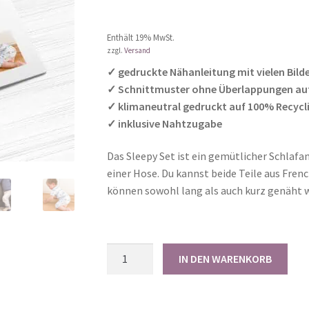
Kundenbewer
tung
Enthält 0% Mehrwertsteuer
Enthält 19% MwSt.
zzgl.
Versand
✓ gedruckte Nähanleitung mit vielen Bild
✓ Schnittmuster ohne Überlappungen au
✓ klimaneutral gedruckt auf 100% Recycl
✓ inklusive Nahtzugabe
Das Sleepy Set ist ein gemütlicher Schlaf
einer Hose. Du kannst beide Teile aus Frenc
können sowohl lang als auch kurz genäht 
Papierschnittmuster
IN DEN WARENKORB
Sleepy
Set
56-