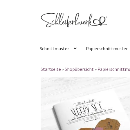
Zur
Zum
Navigation
Inhalt
springen
springen
Schnittmuster
Papierschnittmuster
Startseite
»
Shopübersicht
»
Papierschnittm