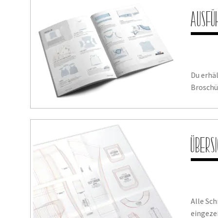
Ausfü
Du erhä
Broschür
Übers
Alle Sc
eingezei