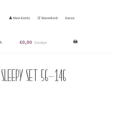
👤 Mein Konto
🛒 Warenkorb
Kasse
€
0,00
h
0 Artikel
 Sleepy Set 56-146