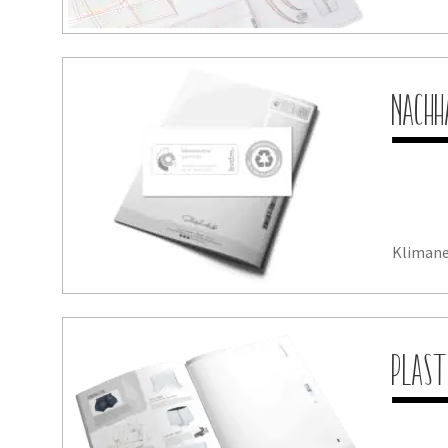
Nachh
Klimane
Plast