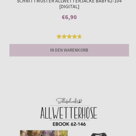
SCHNITTMUSTER ALLWETTERJACKE BABY 62-104
[DIGITAL]
€
6,90
Enthält 7% MwSt.
Bewertet
13
IN DEN WARENKORB
mit
4.77
von 5,
basierend
auf
Kundenbew
ertungen