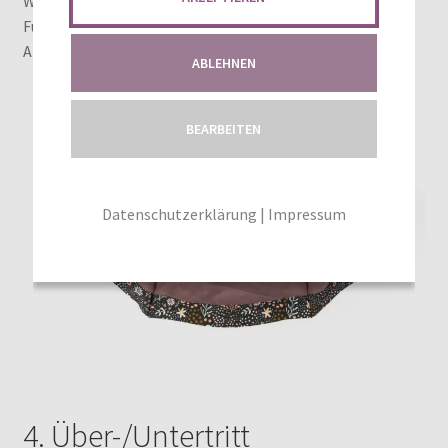
Wenn du alle Futterteile vorbereitet hast kannst du die
Futterjacke wie in der Grundanleitung für die
Allwetterjacke beschrieben zusammennähen.
ABLEHNEN
BEARBEITEN
Datenschutzerklärung
|
Impressum
4. Über-/Untertritt