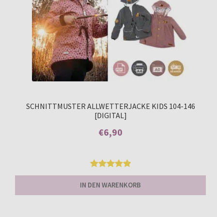
SCHNITTMUSTER ALLWETTERJACKE KIDS 104-146
[DIGITAL]
€
6,90
Enthält 7% MwSt.
Bewertet
18
IN DEN WARENKORB
mit
5.00
von 5,
basierend