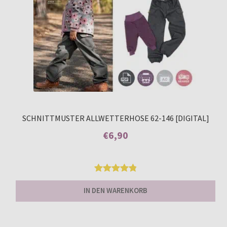
SCHNITTMUSTER ALLWETTERHOSE 62-146 [DIGITAL]
€
6,90
Enthält 7% MwSt.
Bewertet
14
IN DEN WARENKORB
mit
4.86
von 5,
basierend