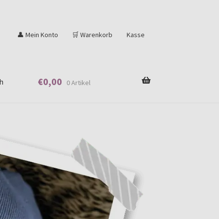
👤 Mein Konto
🛒 Warenkorb
Kasse
€
0,00
h
0 Artikel