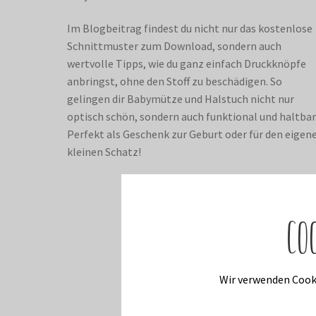
Im Blogbeitrag findest du nicht nur das kostenlose
Schnittmuster zum Download, sondern auch
wertvolle Tipps, wie du ganz einfach Druckknöpfe
anbringst, ohne den Stoff zu beschädigen. So
gelingen dir Babymütze und Halstuch nicht nur
optisch schön, sondern auch funktional und haltbar
Perfekt als Geschenk zur Geburt oder für den eigen
kleinen Schatz!
Co
Wir verwenden Cooki