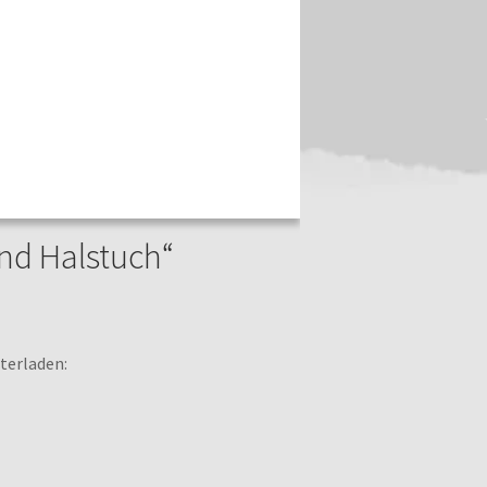
nd Halstuch“
terladen: