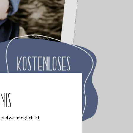
nis
end wie möglich ist.