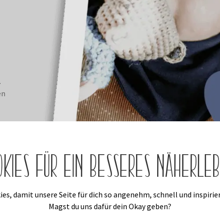
.
en
okies für ein besseres Näherleb
es, damit unsere Seite für dich so angenehm, schnell und inspirier
Magst du uns dafür dein Okay geben?